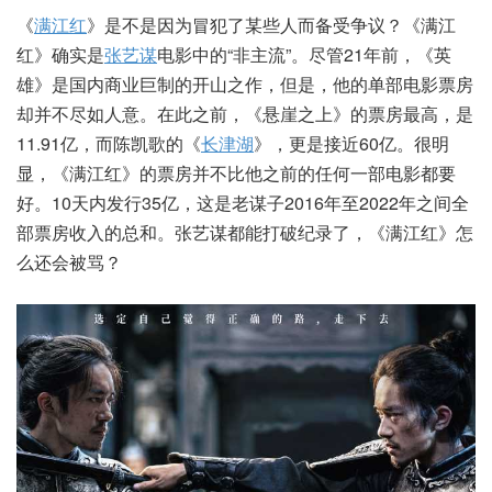
《
满江红
》是不是因为冒犯了某些人而备受争议？《满江
红》确实是
张艺谋
电影中的“非主流”。尽管21年前，《英
雄》是国内商业巨制的开山之作，但是，他的单部电影票房
却并不尽如人意。在此之前，《悬崖之上》的票房最高，是
11.91亿，而陈凯歌的《
长津湖
》，更是接近60亿。很明
显，《满江红》的票房并不比他之前的任何一部电影都要
好。10天内发行35亿，这是老谋子2016年至2022年之间全
部票房收入的总和。张艺谋都能打破纪录了，《满江红》怎
么还会被骂？