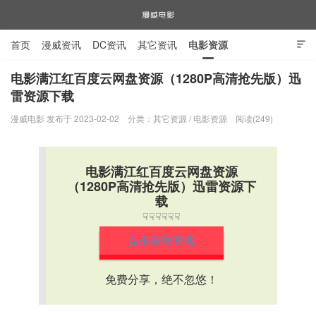
首页
漫威资讯
DC资讯
其它资讯
电影资源

电视剧资源
漫威图片
电影满江红百度云网盘资源（1280P高清抢先版）迅
雷资源下载
漫威电影
漫威电影 发布于 2023-02-02
分类：
其它资源
/
电影资源
阅读(249)
电影满江红百度云网盘资源
（1280P高清抢先版）迅雷资源下
载
☟☟☟☟☟☟
点击获取资源
免费分享，绝不忽悠！