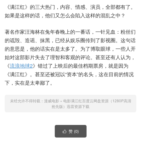
《满江红》的三大热门，内容、情感、演员，全部都有了。
如果是这样的话，他们又怎么会陷入这样的混乱之中？
著名作家汪海林在兔年春晚上的一番话，一针见血：粉丝们
的诋毁、造谣、抹黑，已经从娱乐圈传到了影视圈。这句话
的意思是，他的话实在是太多了。为了博取眼球，一些人开
始对这部影片失去了理智和客观的评论。甚至还有人认为，
《
流浪地球2
》错过了上映后的最佳档期票房，就是因为
《满江红》。甚至还被冠以“资本”的名头，这在目前的情况
下，实在是太卑鄙了。
未经允许不得转载：
漫威电影
»
电影满江红百度云网盘资源（1280P高清
抢先版）迅雷资源下载
赞 (
0
)
