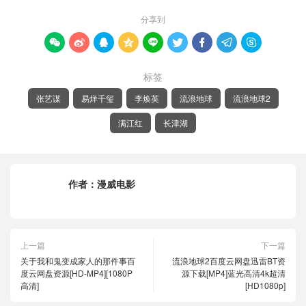
分享到









标签
张艺谋
易烊千玺
李焕英
流浪地球
流浪地球2
满江红
长津湖
作者：
漫威电影
上一篇
下一篇
关于我和鬼变成家人的那件事百
流浪地球2百度云网盘迅雷BT资
度云网盘资源[HD-MP4][1080P
源下载[MP4]蓝光高清4k超清
高清]
[HD1080p]