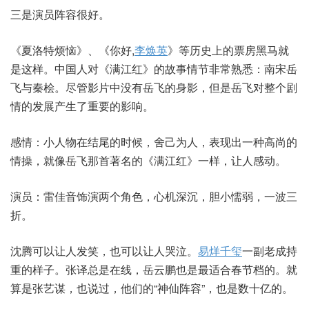
三是演员阵容很好。
《夏洛特烦恼》、《你好,
李焕英
》等历史上的票房黑马就
是这样。中国人对《满江红》的故事情节非常熟悉：南宋岳
飞与秦桧。尽管影片中没有岳飞的身影，但是岳飞对整个剧
情的发展产生了重要的影响。
感情：小人物在结尾的时候，舍己为人，表现出一种高尚的
情操，就像岳飞那首著名的《满江红》一样，让人感动。
演员：雷佳音饰演两个角色，心机深沉，胆小懦弱，一波三
折。
沈腾可以让人发笑，也可以让人哭泣。
易烊千玺
一副老成持
重的样子。张译总是在线，岳云鹏也是最适合春节档的。就
算是张艺谋，也说过，他们的“神仙阵容”，也是数十亿的。