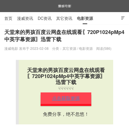
首页
漫威资讯
DC资讯
其它资讯
电影资源

电视剧资源
漫威图片
天堂来的男孩百度云网盘在线观看〖720P1024pMp4
中英字幕资源〗迅雷下载
漫威电影
漫威电影 发布于 2023-02-08
分类：
其它资源
/
电影资源
阅读(586)
天堂来的男孩百度云网盘在线观看
〖720P1024pMp4中英字幕资源〗
迅雷下载
☟☟☟☟☟☟
点击获取资源
免费分享，绝不忽悠！