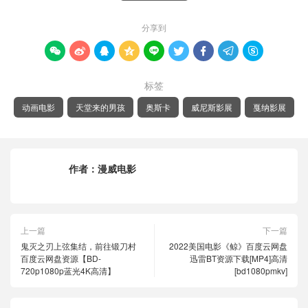
分享到









标签
动画电影
天堂来的男孩
奥斯卡
威尼斯影展
戛纳影展
作者：
漫威电影
上一篇
下一篇
鬼灭之刃上弦集结，前往锻刀村
2022美国电影《鲸》百度云网盘
百度云网盘资源【BD-
迅雷BT资源下载[MP4]高清
720p1080p蓝光4K高清】
[bd1080pmkv]