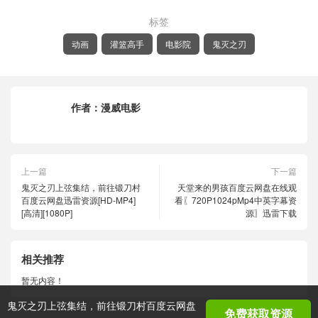
标签
动画
灌篮高手
电影院
鬼灭之刃
作者：
漫威电影
上一篇
下一篇
鬼灭之刃上弦集结，前往锻刀村
天堂来的男孩百度云网盘在线观
百度云网盘迅雷资源[HD-MP4]
看〖720P1024pMp4中英字幕资
[高清][1080P]
源〗迅雷下载
相关推荐
暂无内容！
鬼灭之刃上弦集结，前往锻刀村百度云网盘
免费获取资源