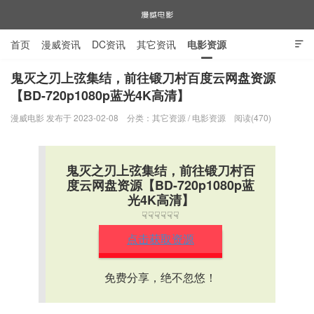
首页
漫威资讯
DC资讯
其它资讯
电影资源

电视剧资源
漫威图片
鬼灭之刃上弦集结，前往锻刀村百度云网盘资源
【BD-720p1080p蓝光4K高清】
漫威电影
漫威电影 发布于 2023-02-08
分类：
其它资源
/
电影资源
阅读(470)
鬼灭之刃上弦集结，前往锻刀村百
度云网盘资源【BD-720p1080p蓝
光4K高清】
☟☟☟☟☟☟
点击获取资源
免费分享，绝不忽悠！