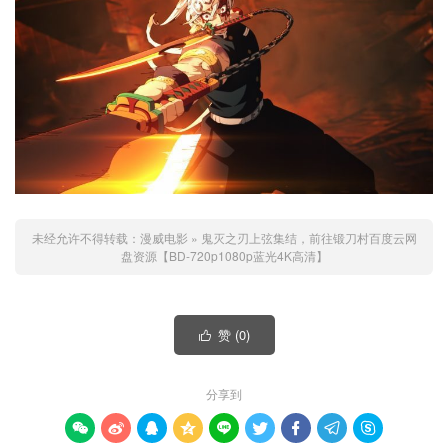
未经允许不得转载：
漫威电影
»
鬼灭之刃上弦集结，前往锻刀村百度云网
盘资源【BD-720p1080p蓝光4K高清】
赞 (
0
)

分享到








