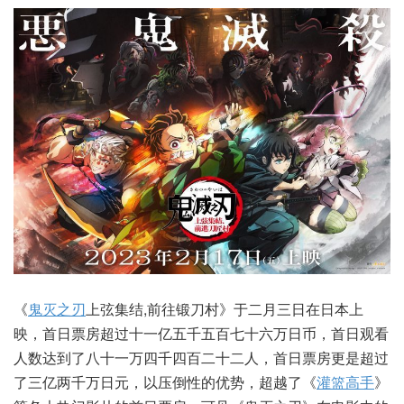
《
鬼灭之刃
上弦集结,前往锻刀村》于二月三日在日本上
映，首日票房超过十一亿五千五百七十六万日币，首日观看
人数达到了八十一万四千四百二十二人，首日票房更是超过
了三亿两千万日元，以压倒性的优势，超越了《
灌篮高手
》