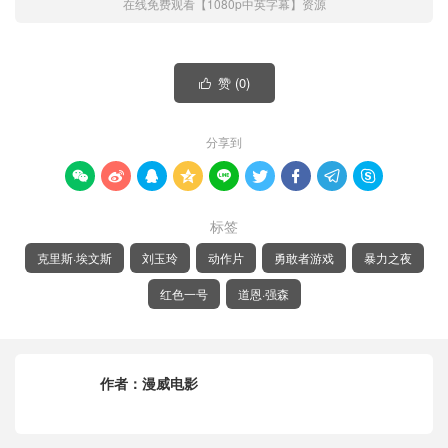
在线免费观看【1080p中英字幕】资源
赞 (
0
)

分享到









标签
克里斯·埃文斯
刘玉玲
动作片
勇敢者游戏
暴力之夜
红色一号
道恩·强森
作者：
漫威电影