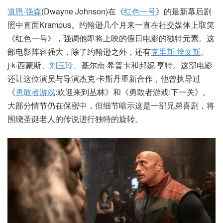
道恩·强森
(Dwayne Johnson)在《
红色一号
》的最新幕后剧
照中直面Krampus。约翰逊几个月来一直在社交媒体上取笑
《红色一号》，强调他即将上映的假日电影的独特元素。这
部电影阵容强大，除了约翰逊之外，还有
克里斯·埃文斯
、
j·k·西蒙斯、
刘玉玲
、基尔南·希普卡和邦妮·亨特。这部电影
还让这位演员与导演杰克·卡斯丹重新合作，他曾执导过
《
勇敢者游戏
:欢迎来到丛林》和《勇敢者游戏:下一关》。
大部分情节仍在保密中，但细节暗示这是一部兄弟喜剧，将
围绕圣诞老人的传说进行独特的旋转。