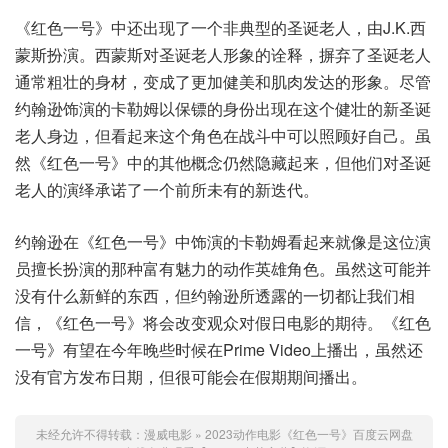
《红色一号》中还出现了一个非典型的圣诞老人，由J.K.西
蒙斯扮演。西蒙斯对圣诞老人形象的诠释，摒弃了圣诞老人
通常粗壮的身材，变成了更加健美和肌肉发达的形象。尽管
约翰逊饰演的卡勒姆以保镖的身份出现在这个健壮的新圣诞
老人身边，但看起来这个角色在战斗中可以照顾好自己。虽
然《红色一号》中的其他概念仍然隐藏起来，但他们对圣诞
老人的演绎承诺了一个前所未有的新迭代。
约翰逊在《红色一号》中饰演的卡勒姆看起来就像是这位演
员擅长扮演的那种富有魅力的动作英雄角色。虽然这可能并
没有什么新鲜的东西，但约翰逊所透露的一切都让我们相
信，《红色一号》将会改变观众对假日电影的期待。《红色
一号》有望在今年晚些时候在Prime Video上播出，虽然还
没有官方发布日期，但很可能会在假期期间播出。
未经允许不得转载：
漫威电影
»
2023动作电影《红色一号》百度云网盘