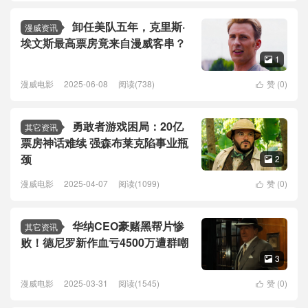
卸任美队五年，克里斯·
漫威资讯
埃文斯最高票房竟来自漫威客串？
1

漫威电影
2025-06-08
阅读(738)
赞 (
0
)

勇敢者游戏困局：20亿
其它资讯
票房神话难续 强森布莱克陷事业瓶
颈
2

漫威电影
2025-04-07
阅读(1099)
赞 (
0
)

华纳CEO豪赌黑帮片惨
其它资讯
败！德尼罗新作血亏4500万遭群嘲
3

漫威电影
2025-03-31
阅读(1545)
赞 (
0
)
