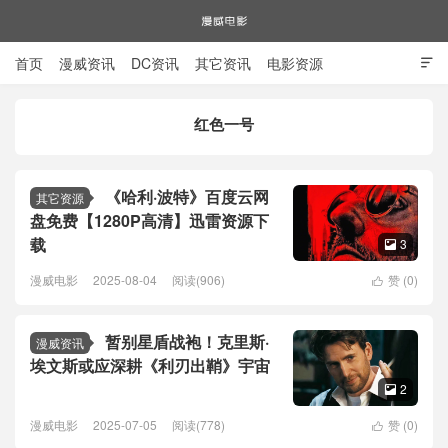
首页
漫威资讯
DC资讯
其它资讯
电影资源

电视剧资源
漫威图片
红色一号
漫威电影
《哈利·波特》百度云网
其它资源
盘免费【1280P高清】迅雷资源下
载
3

漫威电影
2025-08-04
阅读(906)
赞 (
0
)

暂别星盾战袍！克里斯·
漫威资讯
埃文斯或应深耕《利刃出鞘》宇宙
2

漫威电影
2025-07-05
阅读(778)
赞 (
0
)
