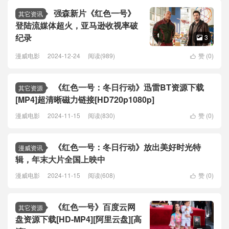
强森新片《红色一号》
其它资讯
登陆流媒体超火，亚马逊收视率破
纪录
3

漫威电影
2024-12-24
阅读(989)
赞 (
0
)

《红色一号：冬日行动》迅雷BT资源下载
其它资源
[MP4]超清晰磁力链接[HD720p1080p]
漫威电影
2024-11-15
阅读(830)
赞 (
0
)

《红色一号：冬日行动》放出美好时光特
漫威资讯
辑，年末大片全国上映中
漫威电影
2024-11-15
阅读(608)
赞 (
0
)

《红色一号》百度云网
其它资源
盘资源下载[HD-MP4][阿里云盘][高