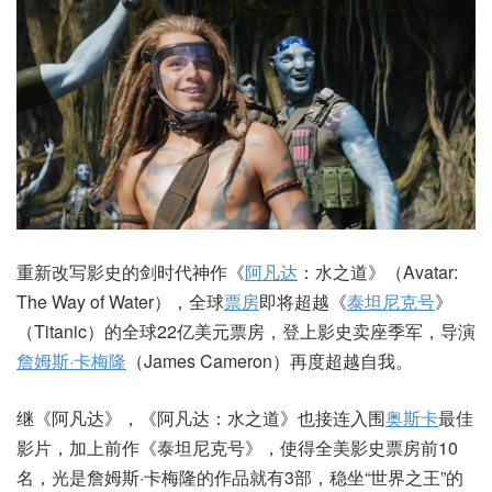
重新改写影史的剑时代神作《
阿凡达
：水之道》（Avatar:
The Way of Water），全球
票房
即将超越《
泰坦尼克号
》
（Titanic）的全球22亿美元票房，登上影史卖座季军，导演
詹姆斯·卡梅隆
（James Cameron）再度超越自我。
继《阿凡达》，《阿凡达：水之道》也接连入围
奥斯卡
最佳
影片，加上前作《泰坦尼克号》，使得全美影史票房前10
名，光是詹姆斯·卡梅隆的作品就有3部，稳坐“世界之王”的