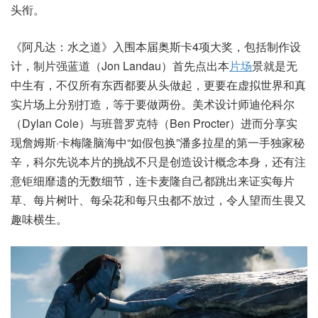
头衔。
《阿凡达：水之道》入围本届奥斯卡4项大奖，包括制作设
计，制片强蓝道（Jon Landau）首先点出本
片场
景就是无
中生有，不仅所有东西都要从头做起，更要在虚拟世界和真
实片场上分别打造，等于要做两份。美术设计师迪伦科尔
（Dylan Cole）与班普罗克特（Ben Procter）进而分享实
现詹姆斯·卡梅隆脑海中“如假包换”潘多拉星的第一手独家秘
辛，科尔先说本片的挑战不只是创造设计概念本身，还有注
意钜细靡遗的无数细节，连卡麦隆自己都跳出来证实每片
草、每片树叶、每朵花和每只虫都不放过，令人望而生畏又
趣味横生。