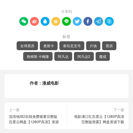
分享到









标签
全球票房
奥斯卡
泰坦尼克号
片场
票房
詹姆斯·卡梅隆
阿凡达
阿凡达2
魔戒
作者：
漫威电影
上一篇
下一篇
流浪地球2在线免费观看完整版
电影满江红百度云【1280P高清
百度云网盘【1280P高清】资源
完整版泄露】网盘资源下载