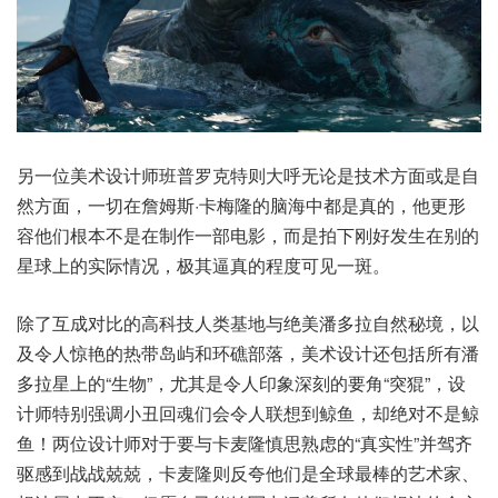
另一位美术设计师班普罗克特则大呼无论是技术方面或是自
然方面，一切在詹姆斯·卡梅隆的脑海中都是真的，他更形
容他们根本不是在制作一部电影，而是拍下刚好发生在别的
星球上的实际情况，极其逼真的程度可见一斑。
除了互成对比的高科技人类基地与绝美潘多拉自然秘境，以
及令人惊艳的热带岛屿和环礁部落，美术设计还包括所有潘
多拉星上的“生物”，尤其是令人印象深刻的要角“突猑”，设
计师特别强调小丑回魂们会令人联想到鲸鱼，却绝对不是鲸
鱼！两位设计师对于要与卡麦隆慎思熟虑的“真实性”并驾齐
驱感到战战兢兢，卡麦隆则反夸他们是全球最棒的艺术家、