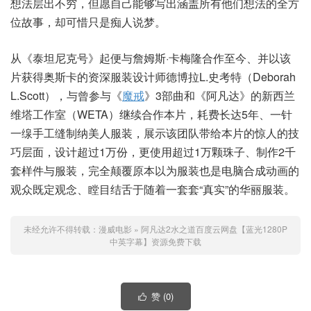
想法层出不穷，但愿自己能够写出涵盖所有他们想法的全方
位故事，却可惜只是痴人说梦。
从《泰坦尼克号》起便与詹姆斯·卡梅隆合作至今、并以该
片获得奥斯卡的资深服装设计师德博拉L.史考特（Deborah
L.Scott），与曾参与《
魔戒
》3部曲和《阿凡达》的新西兰
维塔工作室（WETA）继续合作本片，耗费长达5年、一针
一缐手工缝制纳美人服装，展示该团队带给本片的惊人的技
巧层面，设计超过1万份，更使用超过1万颗珠子、制作2千
套样件与服装，完全颠覆原本以为服装也是电脑合成动画的
观众既定观念、瞠目结舌于随着一套套“真实”的华丽服装。
未经允许不得转载：
漫威电影
»
阿凡达2水之道百度云网盘【蓝光1280P
中英字幕】资源免费下载
赞 (
0
)
