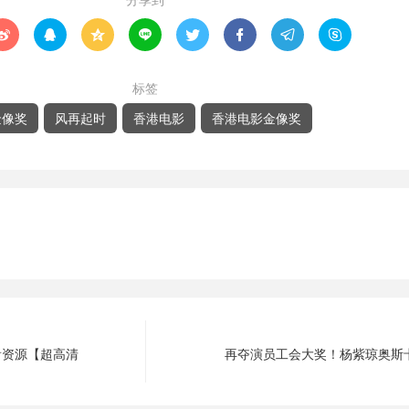








标签
金像奖
风再起时
香港电影
香港电影金像奖
看资源【超高清
再夺演员工会大奖！杨紫琼奥斯