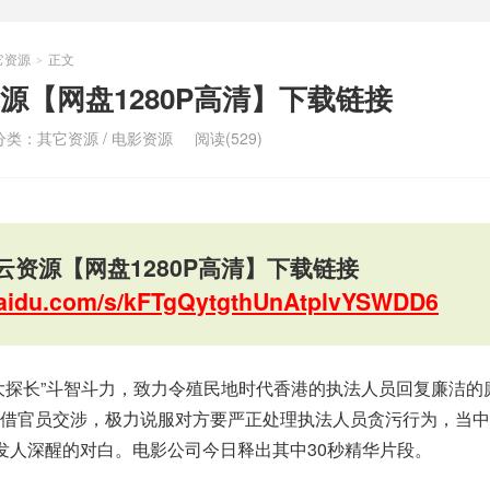
它资源
正文
>
源【网盘1280P高清】下载链接
分类：
其它资源
/
电影资源
阅读(529)
云资源【网盘1280P高清】下载链接
.baidu.com/s/kFTgQytgthUnAtplvYSWDD6
大探长”斗智斗力，致力令殖民地时代香港的执法人员回复廉洁的
外借官员交涉，极力说服对方要严正处理执法人员贪污行为，当中
发人深醒的对白。电影公司今日释出其中30秒精华片段。