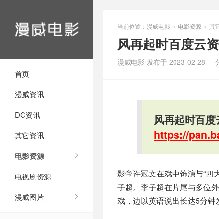
当前位置：
漫威电影
电影资源
其
>
>
风再起时百度云资
漫威电影 发布于 2023-02-28
首页
漫威资讯
DC资讯
风再起时百度
https://pan
其它资讯
电影资源
影帝许冠文在戏中饰演与“四
电视剧资源
子超。李子超在片尾与多位
漫威图片
戏，边以英语说出长达5分钟