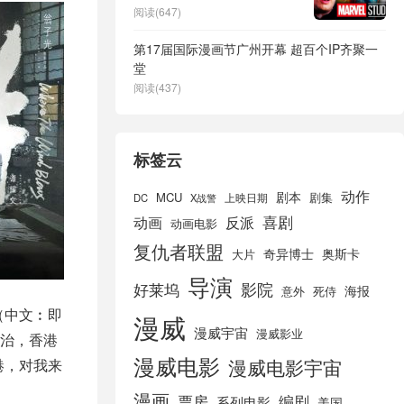
阅读(647)
第17届国际漫画节广州开幕 超百个IP齐聚一
堂
阅读(437)
标签云
动作
剧本
MCU
剧集
DC
X战警
上映日期
喜剧
动画
反派
动画电影
复仇者联盟
奇异博士
奥斯卡
大片
导演
好莱坞
影院
海报
死侍
意外
（中文︰即
漫威
漫威宇宙
漫威影业
治，香港
漫威电影
漫威电影宇宙
港，对我来
漫画
票房
编剧
系列电影
美国