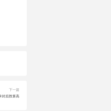
下一篇
卡封后胜算高