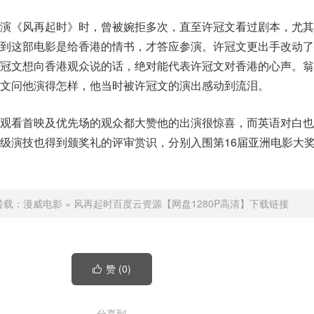
出演《风再起时》时，曾被婉拒多次，直至许冠文看过剧本，尤其
到这部电影是给香港的情书，才答应参演。许冠文更出手改动了
许冠文想向香港观众说的话，绝对能代表许冠文对香港的心声。翁
文问他演得怎样，他当时被许冠文的演出感动到流泪。
已观看首映及优先场的观众都大赞他的出演很惊喜，而英语对白也
级演技也得到颁奖礼的评审赏识，分别入围第16届亚洲电影大奖
转载：
漫威电影
»
风再起时百度云资源【网盘1280P高清】下载链接
赞 (
0
)

分享到