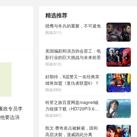
精选推荐
猎鹰与冬兵的重聚，不可避免
阅读(311)
美国编剧和演员协会罢工：电
影行业的巨大挑战与未来前景
阅读(612)
好期待，X战警又一名经典英
雄将加盟《复仇者联盟6》？
阅读(583)
铃芽之旅百度网盘magnet磁
廉政专员李
力链接下载（HD720P/3.6G-
MKV）4k高清
阅读(667)
他要边演
凯文·费奇差点被解雇，因和
高层决裂，漫威因此分离