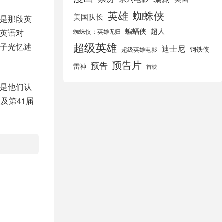
英雄
蜘蛛侠
美国队长
是那段英
蝙蝠侠
超人
英语对
蜘蛛侠：英雄无归
超级英雄
子光忆述
迪士尼
钢铁侠
超级英雄电影
预告片
预告
雷神
首映
是他们认
及第41届