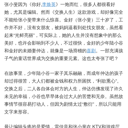
张小斐因为《你好,
李焕英
》一炮而红，很多人都很看好
她，尤其是编辑。然而《交换人生》这款游戏，却好像完全
不能给张小斐带来什么惊喜。金好（张小斐）三十岁了，工
作并不好，没有女朋友，被妈妈逼着到处找女朋友，虽然看
起来“光鲜亮丽”，可实际上，她的人生并没有想象中的那么
美好，也许会影响到不少人，不过很快，金好的少年陆小谷
和金好的未婚妻仲达，就像是一场滑稽的
喜剧
。一部充满孩
子气的童话世界成为交换的重要元素。这也太夸张了吧？
在故事里，少年陆小谷一家子其乐融融，而成年仲达的孩子
却过得很苦，大人们都被金钱和权力所困扰，“利欲熏心”。
交换之后，二人各自体会对方的人生，仲达仿佛发现了许久
未见的幸福，小谷也早早体会过大人的苦楚和无奈。虽然故
事情节很容易打动人，但因为剧情太过“敷衍”，所以只能用
文字来形容。
最让编辑头疼的是爱情，雷佳音和张小斐在 KTV和游戏厅