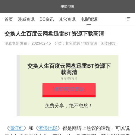
首页
漫威资讯
DC资讯
其它资讯
电影资源

电视剧资源
漫威图片
交换人生百度云网盘迅雷BT资源下载高清
漫威电影 发布于 2023-02-15
分类：
其它资源
/
电影资源
阅读(403)
漫威电影
交换人生百度云网盘迅雷BT资源下
载高清
☟☟☟☟☟☟
点击获取资源
免费分享，绝不忽悠！
《
满江红
》和《
流浪地球
》都是网络上热议的话题，可以说