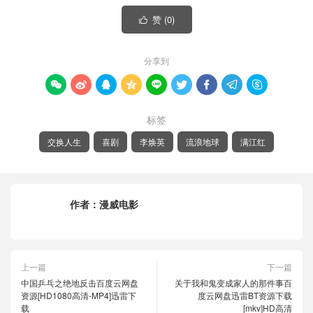
赞 (
0
)

分享到









标签
交换人生
喜剧
李焕英
流浪地球
满江红
作者：
漫威电影
上一篇
下一篇
中国乒乓之绝地反击百度云网盘
关于我和鬼变成家人的那件事百
资源[HD1080高清-MP4]迅雷下
度云网盘迅雷BT资源下载
载
[mkv]HD高清