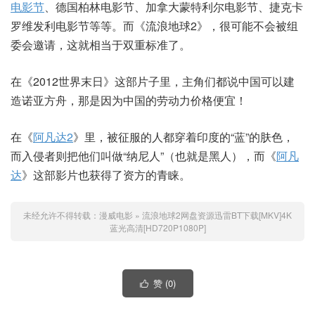
电影节
、德国柏林电影节、加拿大蒙特利尔电影节、捷克卡
罗维发利电影节等等。而《流浪地球2》，很可能不会被组
委会邀请，这就相当于双重标准了。
在《2012世界末日》这部片子里，主角们都说中国可以建
造诺亚方舟，那是因为中国的劳动力价格便宜！
在《
阿凡达2
》里，被征服的人都穿着印度的“蓝”的肤色，
而入侵者则把他们叫做“纳尼人”（也就是黑人），而《
阿凡
达
》这部影片也获得了资方的青睐。
未经允许不得转载：
漫威电影
»
流浪地球2网盘资源迅雷BT下载[MKV]4K
蓝光高清[HD720P1080P]
赞 (
0
)
