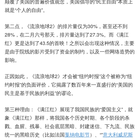
颠覆了美国的普遍价值观念，美国倡导的“民主自由”本质上
就是“个人的自由”。
第二点，《流浪地球2》的排片量仅为30%，甚至还不到
28%，在二月六号那天，排片量达到了27.3%。而《满江
红》更是达到了43.5的首映！之所以会出现这种情况，主要
是由于院线的影片受到了资金的制约，以及一些网络造势的
影响。
正因如此，《流浪地球2》才会被“纽约时报”这个被称为“纽
约时报”的负面评价，它揭露了数百年来一直盛行的“美国的
民主是基于民族的利益”的谬论。
第三种理由：《满江红》展现了我国民族的“爱国主义”，就
象《满江红》那样，将我国各个历史时期、各个阶段的杀
戮、血腥、残暴、社会底层黑暗、封建迷信、下九流、民族
统一的黑暗历史（比如法国
戛纳电影节
）、“”
意大利
威尼斯