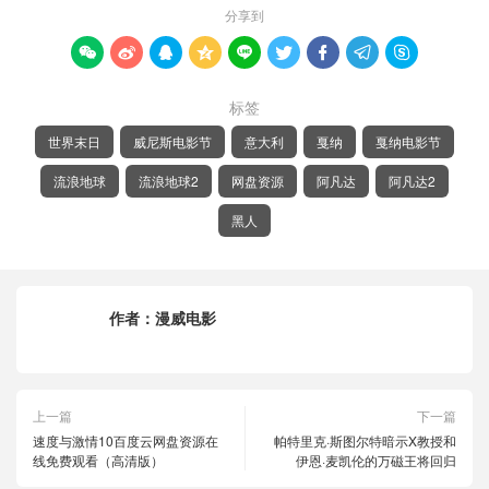
分享到









标签
世界末日
威尼斯电影节
意大利
戛纳
戛纳电影节
流浪地球
流浪地球2
网盘资源
阿凡达
阿凡达2
黑人
作者：
漫威电影
上一篇
下一篇
速度与激情10百度云网盘资源在
帕特里克·斯图尔特暗示X教授和
线免费观看（高清版）
伊恩·麦凯伦的万磁王将回归