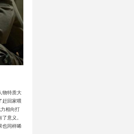
人物特质大
了赶回家喂
武力相向打
有了意义。
果也同样唏