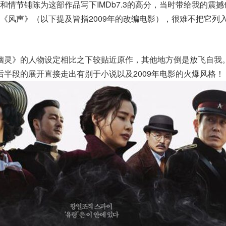
和情节铺陈为这部作品写下IMDb7.3的高分，当时带给我的震
《风声》（以下提及皆指2009年的改编电影），很难不把它列
幽灵》的人物设定相比之下较贴近原作，其他地方倒是放飞自我
后半段的展开直接走出有别于小说以及2009年电影的火爆风格！