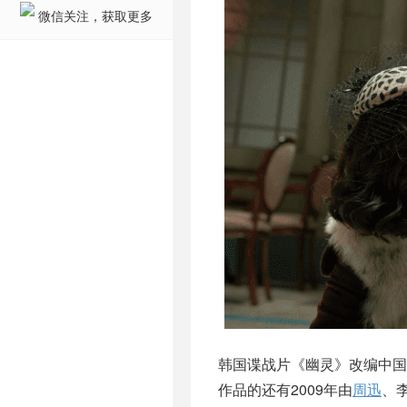
微信关注，获取更多
韩国谍战片《幽灵》改编中
作品的还有2009年由
周迅
、