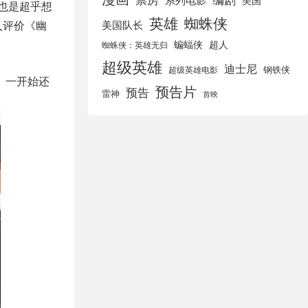
美国
撼也是超乎想
英雄
蜘蛛侠
入评价《幽
美国队长
蝙蝠侠
超人
蜘蛛侠：英雄无归
超级英雄
迪士尼
钢铁侠
超级英雄电影
。一开始还
预告片
预告
雷神
首映