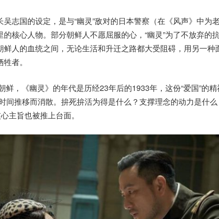
长吴志国的设定，是与“幽灵”敌对的日本警察（在《风声》中为
里的核心人物。部分朝鲜人不愿屈服的心，“幽灵”为了不放弃的
朝鲜人的血统之间，无论生活和升迁之路都大受阻碍，用另一种
牺牲者。
朝鲜，《幽灵》的年代是历经23年后的1933年，这份“爱国”的精
着时间推移而消散。拚死拚活为得是什么？支撑理念的动力是什么
核心主旨也被推上台面。