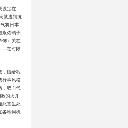
景设定在
天就遭到抗
口气将日本
吉永佑璃子
希饰）关在
——在时限
战，留给我
或行事风格
防，取而代
刺激的火并
如此置生死
在各地伺机