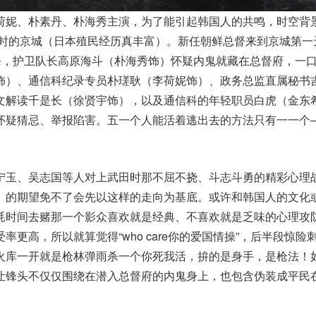
荷妮、朴素丹、朴海秀主演，为了能引起韩国人的共鸣，时空背
殖民时的京城（日本殖民经历真丰富）。新任朝鲜总督来到京城第一
暗杀，护卫队长高原海斗（朴海秀饰）怀疑内鬼就藏在总督府，一
饰）、通信科纪录专员朴瑳耿（李荷妮饰）、政务总监直属秘书
文解读千是长（徐贤宇饰），以及通信科的年轻职员白虎（金东
怀疑猜忌、举报陷害。五一个人能活着逃出去的方法只有一一个
宁玉、吴志国等人对上武田时那不屈不挠、斗志斗勇的精彩心理
》的期望免不了会先以这样的走向为基底。或许和韩国人的文化
耗时间去赌那一个影众喜欢就是经典、不喜欢就是乏味的心理攻
受率更高，所以就算觉得“who care你的爱国情操”，后半段惊险
火库一开就是枪林弹雨杀一个你死我活，拚的是身手，是枪法！
让锋头不仅仅围绕在潜入总督府的内鬼身上，也包含伪装成平民