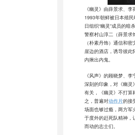
《幽灵》由薛景求、李
1993年朝鲜被日本
日组织“幽灵”成员的
警察村山淳二（薛景求
（朴素丹饰）通信和密
崖边的酒店，诱导彼此
内揪出内鬼。
《风声》的顾晓梦、李
深刻的印象，对《幽灵
有关，《幽灵》不打算
之，普遍对
动作片
的接
场面也够过瘾，两方军
于度外的赶死队精神，
而动的志士们。