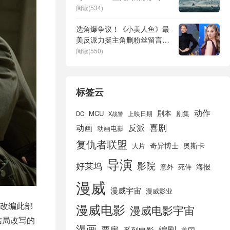
网盘
阅读(534)
选角爆争议！《小美人鱼》最
美反派力挺主角删粉丝留言＋
封锁
阅读(550)
标签云
动作
剧本
MCU
剧集
DC
X战警
上映日期
喜剧
动画
反派
动画电影
复仇者联盟
奇异博士
奥斯卡
大片
导演
好莱坞
影院
海报
死侍
意外
漫威
漫威宇宙
漫威影业
改编此部
漫威电影
漫威电影宇宙
结局改写的
漫画
票房
编剧
系列电影