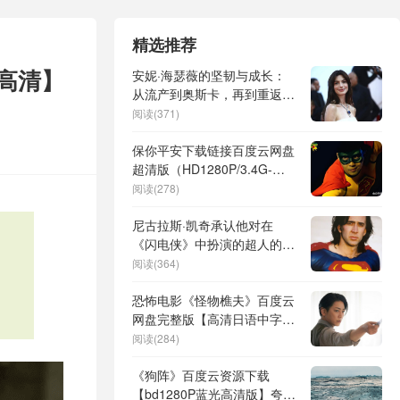
精选推荐
p高清】
安妮·海瑟薇的坚韧与成长：
从流产到奥斯卡，再到重返巅
峰
阅读(371)
保你平安下载链接百度云网盘
超清版（HD1280P/3.4G-
MP4高清原声版）
阅读(278)
尼古拉斯·凯奇承认他对在
】
《闪电侠》中扮演的超人的
CGI外观感到困惑：“对我来
阅读(364)
说，看起来不对劲”
恐怖电影《怪物樵夫》百度云
网盘完整版【高清日语中字】
迅雷在线看阿里云盘
阅读(284)
《狗阵》百度云资源下载
【bd1280P蓝光高清版】夸克