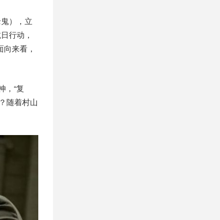
老鬼），立
抗日行动，
面向来看，
神，“复
？随着村山