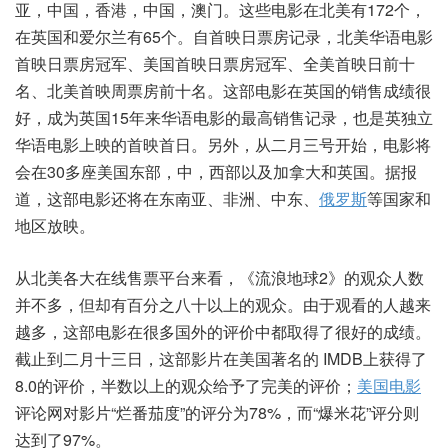
亚，中国，香港，中国，澳门。这些电影在北美有172个，
在英国和爱尔兰有65个。自首映日票房记录，北美华语电影
首映日票房冠军、美国首映日票房冠军、全美首映日前十
名、北美首映周票房前十名。这部电影在英国的销售成绩很
好，成为英国15年来华语电影的最高销售记录，也是英独立
华语电影上映的首映首日。另外，从二月三号开始，电影将
会在30多座美国东部，中，西部以及加拿大和英国。据报
道，这部电影还将在东南亚、非洲、中东、
俄罗斯
等国家和
地区放映。
从北美各大在线售票平台来看，《流浪地球2》的观众人数
并不多，但却有百分之八十以上的观众。由于观看的人越来
越多，这部电影在很多国外的评价中都取得了很好的成绩。
截止到二月十三日，这部影片在美国著名的 IMDB上获得了
8.0的评价，半数以上的观众给予了完美的评价；
美国电影
评论网对影片“烂番茄度”的评分为78%，而“爆米花”评分则
达到了97%。