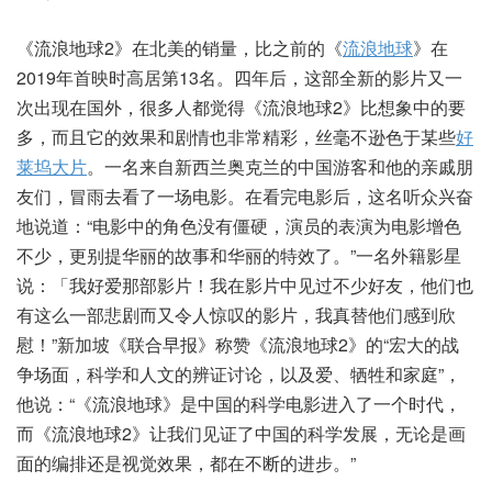
《流浪地球2》在北美的销量，比之前的《
流浪地球
》在
2019年首映时高居第13名。四年后，这部全新的影片又一
次出现在国外，很多人都觉得《流浪地球2》比想象中的要
多，而且它的效果和剧情也非常精彩，丝毫不逊色于某些
好
莱坞
大片
。一名来自新西兰奥克兰的中国游客和他的亲戚朋
友们，冒雨去看了一场电影。在看完电影后，这名听众兴奋
地说道：“电影中的角色没有僵硬，演员的表演为电影增色
不少，更别提华丽的故事和华丽的特效了。”一名外籍影星
说：「我好爱那部影片！我在影片中见过不少好友，他们也
有这么一部悲剧而又令人惊叹的影片，我真替他们感到欣
慰！”新加坡《联合早报》称赞《流浪地球2》的“宏大的战
争场面，科学和人文的辨证讨论，以及爱、牺牲和家庭”，
他说：“《流浪地球》是中国的科学电影进入了一个时代，
而《流浪地球2》让我们见证了中国的科学发展，无论是画
面的编排还是视觉效果，都在不断的进步。”