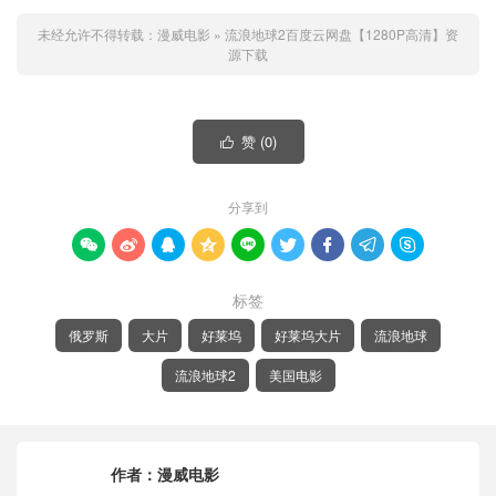
未经允许不得转载：
漫威电影
»
流浪地球2百度云网盘【1280P高清】资
源下载
赞 (
0
)

分享到









标签
俄罗斯
大片
好莱坞
好莱坞大片
流浪地球
流浪地球2
美国电影
作者：
漫威电影