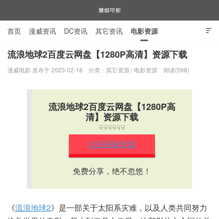
首页
漫威资讯
DC资讯
其它资讯
电影资源

电视剧资源
漫威图片
流浪地球2百度云网盘【1280P高清】资源下载
漫威电影 发布于 2023-02-18
分类：
其它资源
/
电影资源
阅读(598)
漫威电影
流浪地球2百度云网盘【1280P高
清】资源下载
☟☟☟☟☟☟
点击获取资源
免费分享，绝不忽悠！
《
流浪地球2
》是一部关于太阳系灾难，以及人类共同努力