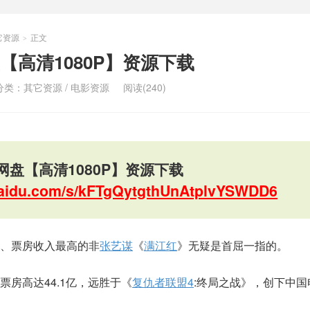
它资源
正文
>
【高清1080P】资源下载
分类：
其它资源
/
电影资源
阅读(240)
盘【高清1080P】资源下载
.baidu.com/s/kFTgQytgthUnAtplvYSWDD6
、票房收入最高的非
张艺谋
《
满江红
》无疑是首屈一指的。
房高达44.1亿，远胜于《
复仇者联盟4
:终局之战》，创下中国