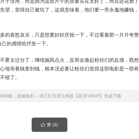
部片子没用，而是因为这部片子的质量实在太好了，而且还花费了
些失望，觉得自己被坑了，这就意味着，他们要一劳永逸地赚钱，
多的喜怒哀乐，只是想要好好庆祝一下，不过看着那一片片夸赞“
自己的感情给抒发一下。
就不要太过分了，继续煽风点火，反而会激起粉丝们的反感，既然
耐心地等着钱拿到钱，根本没必要让粉丝们觉得这部电影是一部有
不错了。
得转载：
漫威电影
»
满江红百度云网盘【高清1080P】资源下载
赞 (
0
)
