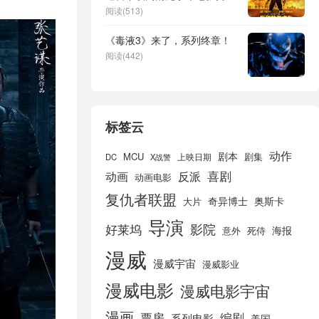
下载免费下载HD1080p版本
阅读(513)
《毒液3》来了，系列终章！
阅读(442)
标签云
动作
剧本
MCU
剧集
DC
X战警
上映日期
喜剧
动画
反派
动画电影
复仇者联盟
奇异博士
奥斯卡
大片
导演
好莱坞
影院
海报
死侍
意外
漫威
漫威宇宙
漫威影业
漫威电影
漫威电影宇宙
漫画
票房
编剧
系列电影
美国