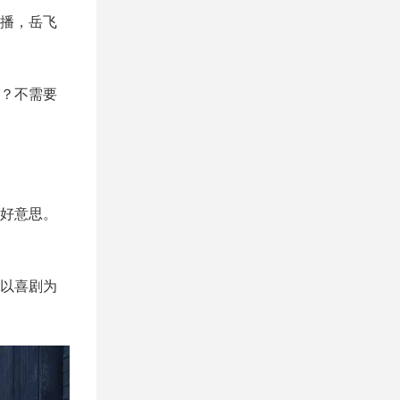
播，岳飞
？不需要
好意思。
以喜剧为