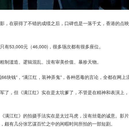
电影，在获得了不错的成绩之后，口碑也是一落千丈，香港的点映
53,000元（46,000)，很多场次都有很多座位。
粗制滥造、逻辑混乱、没有审美价值、暴殄天物。
66块钱”，“满江红，装神弄鬼”，各种恶毒的言论，全都在网上
冠军了，但《满江红》实在是太坑爹了，不管是在精神和表演上，
，《满江红》的拍摄手法实在是太过马虎，没有丝毫的诚意。影片
，颇有几分张艺谋百忙之中的闲暇时间所拍的一部短剧。