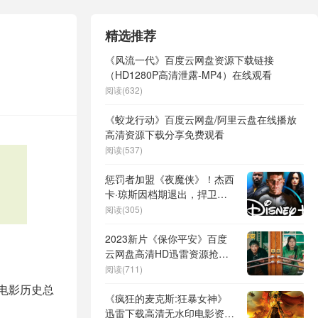
精选推荐
《风流一代》百度云网盘资源下载链接
（HD1280P高清泄露-MP4）在线观看
阅读(632)
《蛟龙行动》百度云网盘/阿里云盘在线播放
高清资源下载分享免费观看
阅读(537)
惩罚者加盟《夜魔侠》！杰西
卡·琼斯因档期退出，捍卫者
联盟3人回归
阅读(305)
2023新片《保你平安》百度
云网盘高清HD迅雷资源抢先
看
阅读(711)
电影历史总
《疯狂的麦克斯:狂暴女神》
迅雷下载高清无水印电影资源