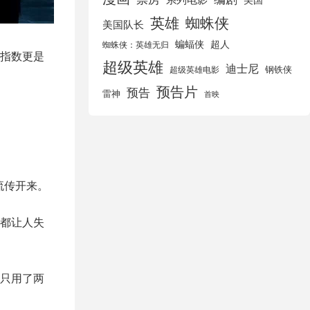
英雄
蜘蛛侠
美国队长
蝙蝠侠
超人
蜘蛛侠：英雄无归
指数更是
超级英雄
迪士尼
钢铁侠
超级英雄电影
预告片
预告
雷神
首映
流传开来。
都让人失
只用了两