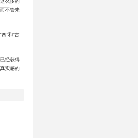
这么多的
而不管未
四”和“古
已经获得
真实感的