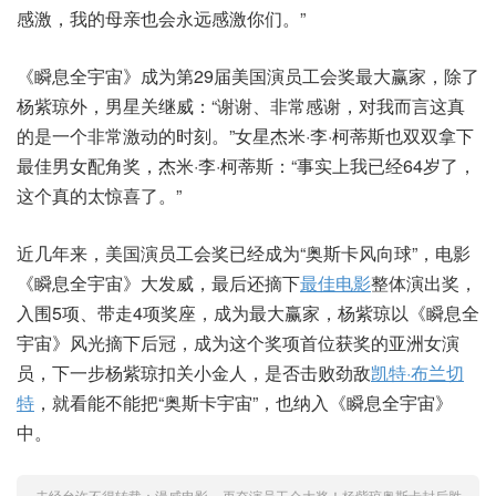
感激，我的母亲也会永远感激你们。”
《瞬息全宇宙》成为第29届美国演员工会奖最大赢家，除了
杨紫琼外，男星关继威：“谢谢、非常感谢，对我而言这真
的是一个非常激动的时刻。”女星杰米·李·柯蒂斯也双双拿下
最佳男女配角奖，杰米·李·柯蒂斯：“事实上我已经64岁了，
这个真的太惊喜了。”
近几年来，美国演员工会奖已经成为“奥斯卡风向球”，电影
《瞬息全宇宙》大发威，最后还摘下
最佳电影
整体演出奖，
入围5项、带走4项奖座，成为最大赢家，杨紫琼以《瞬息全
宇宙》风光摘下后冠，成为这个奖项首位获奖的亚洲女演
员，下一步杨紫琼扣关小金人，是否击败劲敌
凯特·布兰切
特
，就看能不能把“奥斯卡宇宙”，也纳入《瞬息全宇宙》
中。
未经允许不得转载：
漫威电影
»
再夺演员工会大奖！杨紫琼奥斯卡封后胜