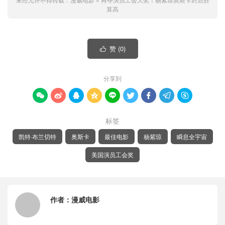
算高
赞 (
0
)

分享到









标签
凯特·布兰切特
奥斯卡
最佳电影
杨紫琼
瞬息全宇宙
美国演员工会奖
作者：
漫威电影