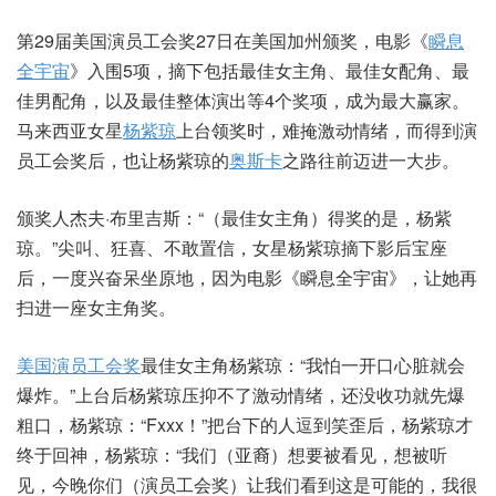
第29届美国演员工会奖27日在美国加州颁奖，电影《
瞬息
全宇宙
》入围5项，摘下包括最佳女主角、最佳女配角、最
佳男配角，以及最佳整体演出等4个奖项，成为最大赢家。
马来西亚女星
杨紫琼
上台领奖时，难掩激动情绪，而得到演
员工会奖后，也让杨紫琼的
奥斯卡
之路往前迈进一大步。
颁奖人杰夫·布里吉斯：“（最佳女主角）得奖的是，杨紫
琼。”尖叫、狂喜、不敢置信，女星杨紫琼摘下影后宝座
后，一度兴奋呆坐原地，因为电影《瞬息全宇宙》，让她再
扫进一座女主角奖。
美国演员工会奖
最佳女主角杨紫琼：“我怕一开口心脏就会
爆炸。”上台后杨紫琼压抑不了激动情绪，还没收功就先爆
粗口，杨紫琼：“Fxxx！”把台下的人逗到笑歪后，杨紫琼才
终于回神，杨紫琼：“我们（亚裔）想要被看见，想被听
见，今晚你们（演员工会奖）让我们看到这是可能的，我很