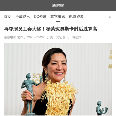
首页
漫威资讯
DC资讯
其它资讯
电影资源

电视剧资源
漫威图片
再夺演员工会大奖！杨紫琼奥斯卡封后胜算高
漫威电影 发布于 2023-02-28
分类：
其它资讯
阅读(308)
漫威电影