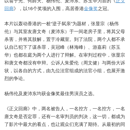
以翁子光、何爵天、杨伟伦、麦沛东、苏玉华为首的《
正义
回廊
》，以16个奖项的入围，高居香港
金像奖
之冠。
本片以轰动香港的一桩“逆子弑亲”为题材，张显宗（杨伟
伦）与其室友唐文奇（麦沛东）于一间老房子里，将其父母
杀害，并将其肢解，置于冷藏室。到了法院，两个人都不承
认自己犯下了谋杀罪，吴冠峰（林海峰）、游嘉莉（苏玉
华）也都在庭为两个人进行了辩解。在审判过程中，张显宗
和唐文奇都没有申辩。公诉人朱爱伦（周文健）与两份大诉
状，以各自的方式，由九位法官组成的法官小组，也展开激
烈的争论。
杨伟伦及麦沛东均获金像奖最佳男演员之选。
《正义回廊》中，两名被告人，一名控方，一名控方，一名
唐文奇是否定罪，还有一名审判员的判决，这一切，都成为
了影片中最大的看点，也让观众们充满了期待。从最初的同