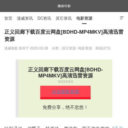
首页
漫威资讯
DC资讯
其它资讯
电影资源

电视剧资源
漫威图片
正义回廊下载百度云网盘[BDHD-MP4MKV]高清迅雷
资源
漫威电影
漫威电影 发布于 2023-02-28
分类：
其它资源
/
电影资源
阅读(275)
正义回廊下载百度云网盘[BDHD-
MP4MKV]高清迅雷资源
☟☟☟☟☟☟
点击获取资源
免费分享，绝不忽悠！