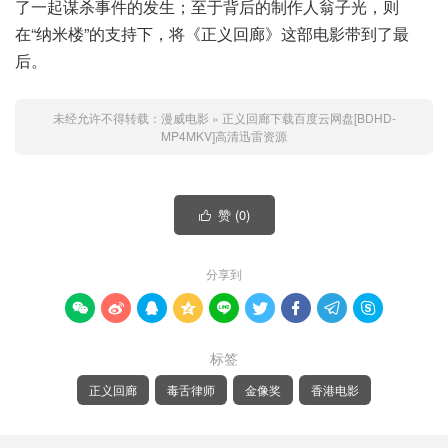
了一起谋杀事件的发生；至于背后的制作人翁子光，则
在“纳米楼”的支持下，将《正义回廊》这部电影带到了最
后。
未经允许不得转载：
漫威电影
»
正义回廊下载百度云网盘[BDHD-
MP4MKV]高清迅雷资源
赞 (
0
)

分享到









标签
正义回廊
毒舌律师
金像奖
香港电影