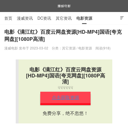
首页
漫威资讯
DC资讯
其它资讯
电影资源

电视剧资源
漫威图片
电影《满江红》百度云网盘资源[HD-MP4]国语[夸克
网盘][1080P高清]
漫威电影
漫威电影 发布于 2023-03-02
分类：
其它资源
/
电影资源
阅读(918)
电影《满江红》百度云网盘资源
[HD-MP4]国语[夸克网盘][1080P高
清]
☟☟☟☟☟☟
点击获取资源
免费分享，绝不忽悠！