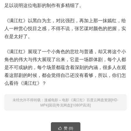
足以说明这位电影的制作有多精细了。
《满江红》以黑白为主，对比强烈，再加上那一抹嫣红，给
人一种赏心悦目之感，不得不说，张艺谋对颜色的把握，实
在是太好了。
《满江红》展现了一个小角色的悲壮与普通，却又将这个小
角色的伟大与伟大展现了出来，它是一场群体剧，每个人都
是不可或缺的，每个场景都蕴含着深刻的内涵，很多人在观
看这部剧的时候，都会觉得自己还没有看够，所以，你们怎
么看待《满江红》？
未经允许不得转载：
漫威电影
»
电影《满江红》百度云网盘资源[HD-
MP4]国语[夸克网盘][1080P高清]
赞 (
0
)
