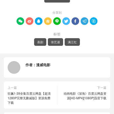
分享到









标签
喜剧
张艺谋
满江红
作者：
漫威电影
上一篇
下一篇
狂飙1-39全集百度云网盘【超清
动画电影《深海》百度云网盘资
1280P完整无删减版】资源免费
源[HD-MP4][1080P]迅雷下载
下载