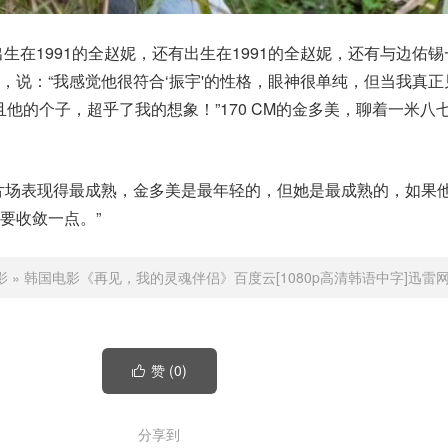
出生在1991的全赵妮，还有出生在1991的全赵妮，还有与边佑
，说：“我感觉他很符合‘振宇'的性格，眼神很单纯，但当我真正
且他的个子，超乎了我的想象！”170 CM的金多美，聊着一米八七
片场表现得最成熟，金多美是最年轻的，但她是最成熟的，如果
要收敛一点。”
影
»
韩国电影《再见，我的灵魂伴侣》百度云[1080p高清韩语中字]迅雷
赞 (
0
)

分享到