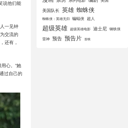
美国
笑说他们能
英雄
蜘蛛侠
美国队长
蝙蝠侠
超人
蜘蛛侠：英雄无归
人一见钟
超级英雄
迪士尼
钢铁侠
超级英雄电影
为交流的
预告片
预告
雷神
首映
，还有，
用心。”她
受通过自己的