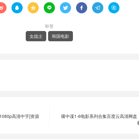








标签
女战士
韩国电影
080p高清中字]资源
碟中谍1-6电影系列合集百度云高清网盘