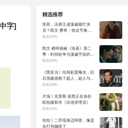
精选推荐
中字]
笑死，法师王成漫威最忙演
员？凯文·费奇：按这节奏
MCU要改姓了！
阅读(340)
凯文·赖特揭秘《洛基》第二
季：时间纷争与漫威宇宙的未
来展望
阅读(590)
《黑亚当》结局彩蛋曝光：巨
石强森拯救了超人，超人与黑
亚当**
阅读(358)
片场丨克里斯·派恩正在洛杉
矶拍摄新作《泳池管理员》
阅读(440)
街拍丨二乔现身迈阿密，像是
去打包咖啡了