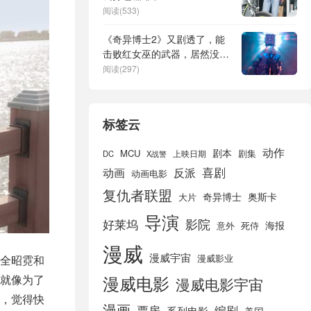
阅读(533)
《奇异博士2》又剧透了，能
击败红女巫的武器，居然没有
攻击力
阅读(297)
标签云
动作
剧本
MCU
剧集
DC
X战警
上映日期
喜剧
动画
反派
动画电影
复仇者联盟
奇异博士
奥斯卡
大片
导演
好莱坞
影院
海报
死侍
意外
漫威
漫威宇宙
漫威影业
全昭霓和
就像为了
漫威电影
漫威电影宇宙
，觉得快
漫画
票房
编剧
系列电影