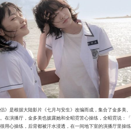
伴侣》是根据大陆影片《七月与安生》改编而成，集合了金多美、
角。在演播厅，金多美也披露她和全昭霓苦心操练，全昭霓说：「
，很用心操练，后背都被汗水浸透，在一间地下室的演播厅里操练