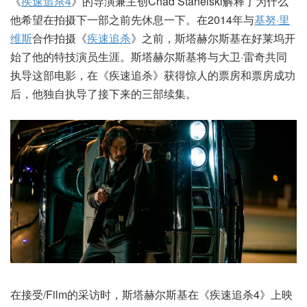
《
疾速追杀4
》的导演兼主创Chad Stahelski解释了为什么
他希望在拍摄下一部之前先休息一下。在2014年与
基努·里
维斯
合作拍摄《
疾速追杀
》之前，斯塔赫尔斯基在好莱坞开
始了他的特技演员生涯。斯塔赫尔斯基将与大卫·雷奇共同
执导这部电影，在《疾速追杀》获得惊人的票房和票房成功
后，他独自执导了接下来的三部续集。
在接受/Film的采访时，斯塔赫尔斯基在《疾速追杀4》上映