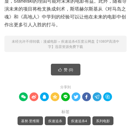
显，Stahelski的理由可能对未来的电影有益。此外，随着导
演未来的项目将枪支换成剑术，斯塔赫尔斯基从《对马岛之
魂》和《高地人》中学到的经验可以让他在未来的电影中创
作出更多引人入胜的打斗。
未经允许不得转载：
漫威电影
»
疾速追杀4百度云网盘【1080P高清中
字】迅雷资源免费下载
赞 (
0
)

分享到









标签
基努·里维斯
疾速追杀
疾速追杀4
系列电影