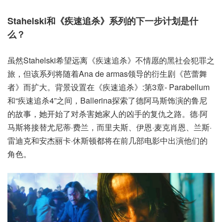
Stahelski和《疾速追杀》系列的下一步计划是什
么？
虽然Stahelski希望远离《疾速追杀》不情愿的黑社会犯罪之
旅，但该系列将随着Ana de armas领导的衍生剧《芭蕾舞
者》而扩大。背景设置在《疾速追杀》:第3章- Parabellum
和“疾速追杀4”之间，Ballerina探索了德阿马斯饰演的鲁尼
的故事，她开始了对杀害她家人的凶手的复仇之路。德·阿
马斯将接替尤尼蒂·费兰，而里夫斯、伊恩·麦克肖恩、兰斯·
雷迪克和安杰丽卡·休斯顿都将在前几部电影中出演他们的
角色。