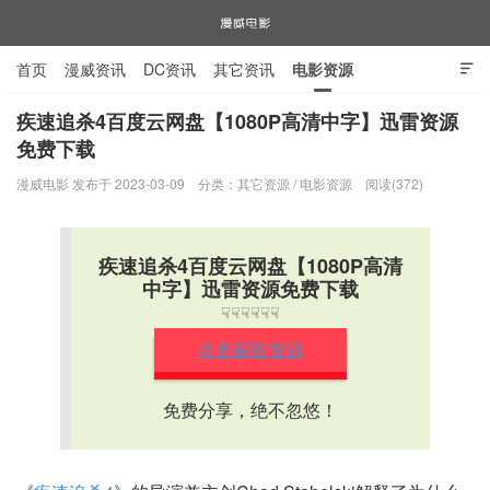
首页
漫威资讯
DC资讯
其它资讯
电影资源

电视剧资源
漫威图片
疾速追杀4百度云网盘【1080P高清中字】迅雷资源
免费下载
漫威电影
漫威电影 发布于 2023-03-09
分类：
其它资源
/
电影资源
阅读(372)
疾速追杀4百度云网盘【1080P高清
中字】迅雷资源免费下载
☟☟☟☟☟☟
点击获取资源
免费分享，绝不忽悠！