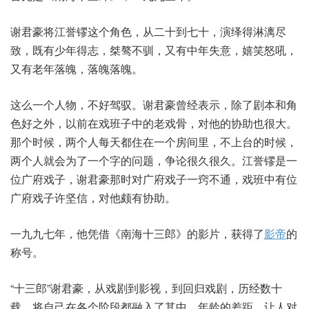
谢君豪将江誉镠这个角色，从二十到七十，演绎得淋漓尽
致，既有少年得志，桀骜不驯，又有中年失意，嬉笑怒吼，
又有老年落魄，落魄落魄。
这么一个人物，不好驾驭。谢君豪曾经表示，除了剧本和角
色好之外，以前在戏班子中的老戏骨，对他的协助也很大。
那个时候，两个人每天都住在一个房间里，不上台的时候，
两个人就会为了一个字的问题，争论很久很久。江誉镠是一
位广府戏子，谢君豪那时对广府戏子一窍不通，戏班中有位
广府戏子许坚信，对他颇有协助。
一九九七年，他凭借《南海十三郎》的影片，获得了
影帝
的
称号。
“十三郎”谢君豪，从戏剧到影视，到回归戏剧，历经数十
载，将自己在各个阶段都融入了其中。年龄的差距，让人对