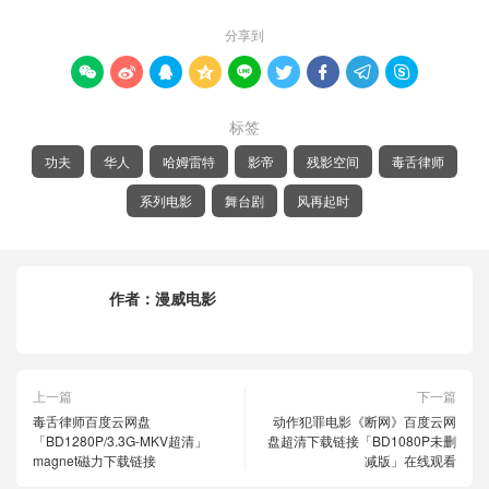
分享到









标签
功夫
华人
哈姆雷特
影帝
残影空间
毒舌律师
系列电影
舞台剧
风再起时
作者：
漫威电影
上一篇
下一篇
毒舌律师百度云网盘
动作犯罪电影《断网》百度云网
「BD1280P/3.3G-MKV超清」
盘超清下载链接「BD1080P未删
magnet磁力下载链接
减版」在线观看