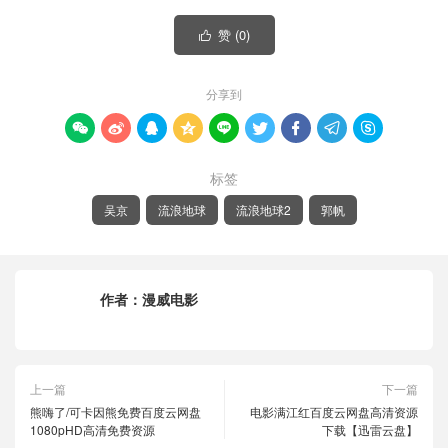
赞 (
0
)

分享到









标签
吴京
流浪地球
流浪地球2
郭帆
作者：
漫威电影
上一篇
下一篇
熊嗨了/可卡因熊免费百度云网盘
电影满江红百度云网盘高清资源
1080pHD高清免费资源
下载【迅雷云盘】