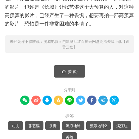
的影片，也许是《长城》让张艺谋这个大预算的人，对这种
高预算的影片，已经产生了一种畏惧，想要再拍一部高预算
的影片，恐怕是一件非常困难的事情了。
未经允许不得转载：
漫威电影
»
电影满江红百度云网盘高清资源下载【迅
雷云盘】
赞 (
0
)

分享到









标签
功夫
张艺谋
杀青
流浪地球
流浪地球2
满江红
英雄