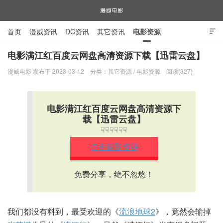
首页
漫威资讯
DC资讯
其它资讯
电影资源

电视剧资源
漫威图片
电影满江红百度云网盘高清资源下载【迅雷云盘】
漫威电影 发布于 2023-03-12
分类：
其它资源
/
电影资源
阅读(327)
漫威电影
电影满江红百度云网盘高清资源下
载【迅雷云盘】
☟☟☟☟☟☟
点击获取资源
免费分享，绝不忽悠！
我们都没有料到，最受欢迎的《
流浪地球2
》，竟然会输掉