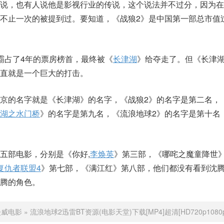
传说，也有人说他是影视行业的传说，这个说法并不过分，因为在
不止一次的被提到过。要知道，《战狼2》是中国第一部总市值
霸占了4年的票房榜首，最终被《
长津湖
》给夺走了。但《长津
直就是一个巨大的打击。
京的名字就是《长津湖》的名字，《战狼2》的名字是第二名，
湖之水门桥
》的名字是第九名，《流浪地球2》的名字是第十名
五部电影，分别是《你好,
李焕英
》第三部，《哪咤之魔童降世
复仇者联盟4
》第七部，《满江红》第八部，他们都没有看到沈
腾的角色。
漫威电影
»
流浪地球2迅雷BT资源(电影天堂)下载[MP4]超清[HD720p1080p