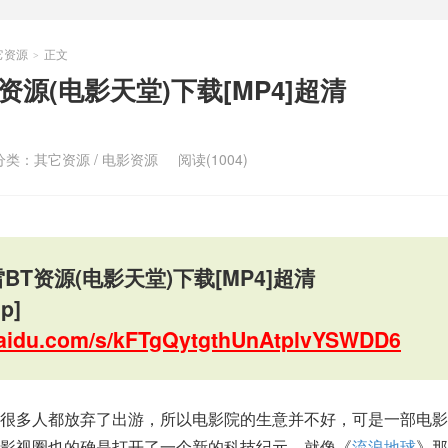
它资源
正文
>
资源(电影天堂)下载[MP4]超清
分类：
其它资源
/
电影资源
阅读(1004)
BT资源(电影天堂)下载[MP4]超清
p]
.baidu.com/s/kFTgQytgthUnAtplvYSWDD6
，很多人都放弃了出游，所以电影院的生意并不好，可是一部电影
影视圈也的确是打开了一个新的科技纪元，就像《
流浪地球
》那