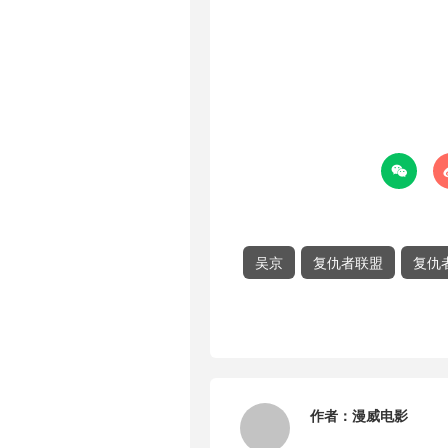

吴京
复仇者联盟
复仇
作者：
漫威电影