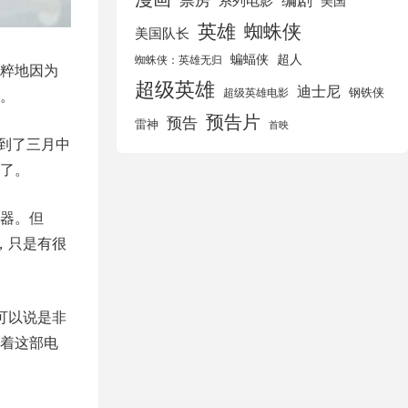
美国
英雄
蜘蛛侠
美国队长
蝙蝠侠
超人
蜘蛛侠：英雄无归
粹地因为
超级英雄
迪士尼
钢铁侠
超级英雄电影
。
预告片
预告
雷神
首映
而到了三月中
了。
器。但
，只是有很
可以说是非
着这部电