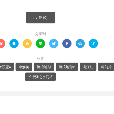
赞 (
0
)

分享到








标签
者联盟4
李焕英
流浪地球
流浪地球2
满江红
科幻片
长津湖之水门桥