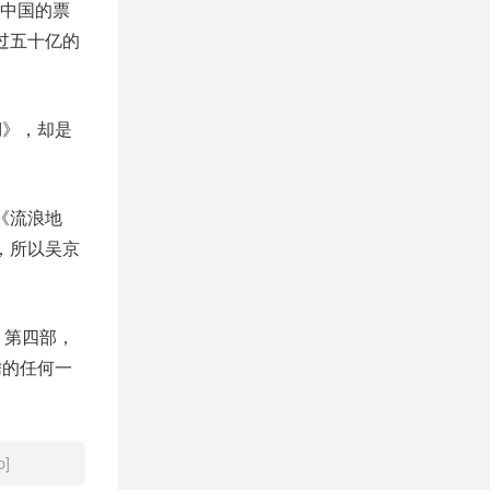
中国的票
过五十亿的
湖》，却是
《流浪地
，所以吴京
》第四部，
腾的任何一
]