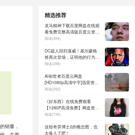
精选推荐
龙马精神下载百度网盘在线观
看免费完整高清版百度云资源
(手机版)
阅读(394)
DC超人回归漫威！基尔蒙格
将再次登场，证明他的行为并
非错误
阅读(288)
AI创世者百度云网盘
[HD1080p高清中字]迅雷资源
免费分享
阅读(292)
《好东西》在线免费观看
【1280P高清免费】网盘资源
下载
阅读(739)
的销量，
这组奇异博士2的概念图，也
太瘆人了吧！
样，在票