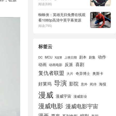
阅读(336)
蜘蛛侠：英雄无归免费在线观
看1080p高清中英字幕资源
阅读(755)
标签云
动作
剧本
MCU
剧集
DC
X战警
上映日期
喜剧
动画
反派
动画电影
复仇者联盟
奇异博士
奥斯卡
大片
导演
好莱坞
影院
海报
死侍
意外
漫威
漫威宇宙
漫威影业
漫威电影
漫威电影宇宙
漫画
票房
编剧
系列电影