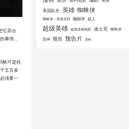
美国
英雄
蜘蛛侠
美国队长
蝙蝠侠
超人
蜘蛛侠：英雄无归
超级英雄
迪士尼
钢铁侠
超级英雄电影
把它弄出
预告片
的事情，
预告
雷神
首映
郭帆可是耗
千五百多
必须要一