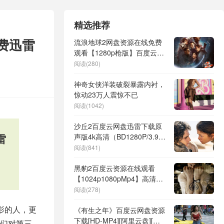
精选推荐
免费迅雷
流浪地球2网盘资源在线免费
观看【1280p枪版】百度云资
源
阅读(280)
神奇女侠洋装破裂暴露内衬，
惊动23万人震惊不已
阅读(1042)
沙丘2百度云网盘迅雷下载原
雷
声版4k高清（BD1280P/3.9G-
MP4）
阅读(841)
黑豹2百度云资源在线观看
【1024p1080pMp4】高清云
网盘
阅读(278)
影的人，更
《有生之年》百度云网盘资源
下载[HD-MP4][阿里云盘][高
们对第三