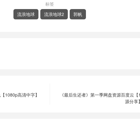
标签
流浪地球
流浪地球2
郭帆
1080p高清中字】
《最后生还者》第一季网盘资源百度云【1
源分享