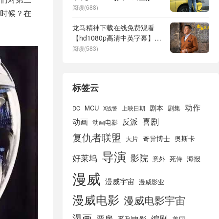
清]迅雷下载
阅读(688)
时候？在
龙马精神下载在线免费观看
【hd1080p高清中英字幕】百
度网盘资源
阅读(583)
标签云
动作
剧本
MCU
剧集
DC
X战警
上映日期
喜剧
动画
反派
动画电影
复仇者联盟
奇异博士
奥斯卡
大片
导演
好莱坞
影院
海报
死侍
意外
漫威
漫威宇宙
漫威影业
漫威电影
漫威电影宇宙
漫画
票房
编剧
系列电影