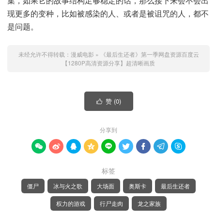
集，如果它的故事结构足够稳定的话，那么接下来会不会出
现更多的变种，比如被感染的人、或者是被诅咒的人，都不
是问题。
未经允许不得转载：
漫威电影
»
《最后生还者》第一季网盘资源百度云
【1280P高清资源分享】超清晰画质
赞 (
0
)

分享到









标签
僵尸
冰与火之歌
大场面
奥斯卡
最后生还者
权力的游戏
行尸走肉
龙之家族