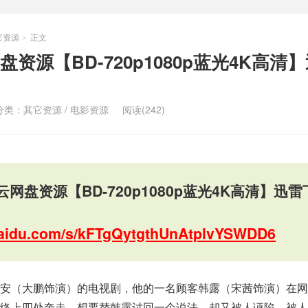
它资源
正文
>
资源【BD-720p1080p蓝光4K高清
分类：
其它资源
/
电影资源
阅读(242)
网盘资源【BD-720p1080p蓝光4K高清】迅雷
.baidu.com/s/kFTgQytgthUnAtplvYSWDD6
安（大鹏饰演）的电视剧，他的一名顾客韩露（宋茜饰演）在网
络上四处奔走，想要替韩露讨回一个说法，却又被人诬陷，被人