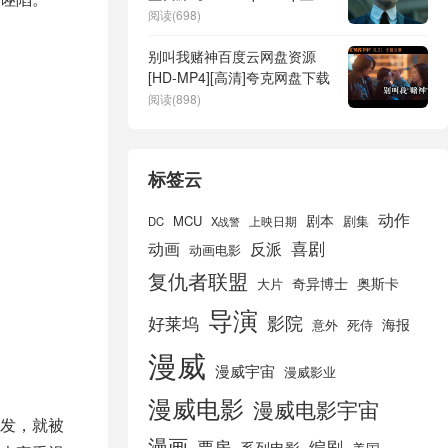
4K高清】迅雷下载
阅读(698)
别叫我赌神百度云网盘资源
[HD-MP4][高清]夸克网盘下载
阅读(898)
标签云
动作
剧本
MCU
剧集
DC
X战警
上映日期
喜剧
动画
反派
动画电影
复仇者联盟
奇异博士
奥斯卡
大片
导演
好莱坞
影院
海报
死侍
意外
漫威
漫威宇宙
漫威影业
漫威电影
漫威电影宇宙
发，就被
漫画
票房
编剧
系列电影