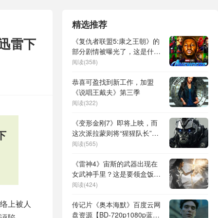
精选推荐
】迅雷下
《复仇者联盟5:康之王朝》的
部分剧情被曝光了，这是什么
概念？
阅读(358)
恭喜可盈找到新工作，加盟
《说唱王戴夫》第三季
阅读(322)
《变形金刚7》即将上映，而
下
这次派拉蒙则将“猩猩队长”搬
上银幕！
阅读(565)
《雷神4》宙斯的武器出现在
女武神手里？这是要领盒饭的
节奏啊！
阅读(424)
络上被人
传记片《奥本海默》百度云网
盘资源【BD-720p1080p蓝光
诬陷。