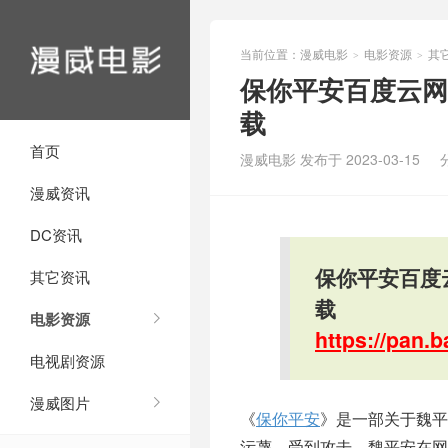
当前位置：
漫威电影
电影资源
其
>
>
保你平安百度云网盘
载
首页
漫威电影 发布于 2023-03-15
漫威资讯
DC资讯
保你平安百度云
其它资讯
载
电影资源
https://pan
电视剧资源
漫威图片
《
保你平安
》是一部关于魏平
污蔑，受到攻击，魏平安在网