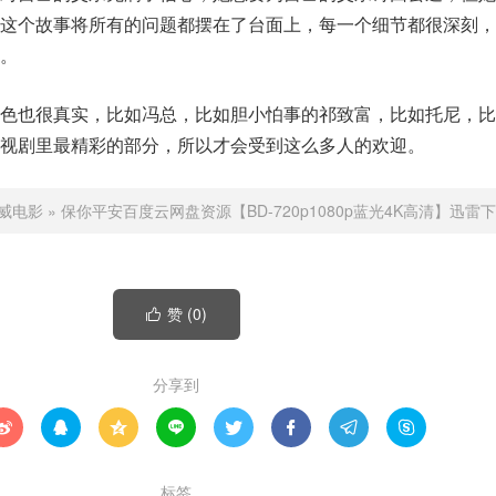
，这个故事将所有的问题都摆在了台面上，每一个细节都很深刻，
。
角色也很真实，比如冯总，比如胆小怕事的祁致富，比如托尼，比
视剧里最精彩的部分，所以才会受到这么多人的欢迎。
威电影
»
保你平安百度云网盘资源【BD-720p1080p蓝光4K高清】迅雷
赞 (
0
)

分享到








标签