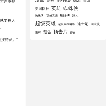
美国
大家重视
英雄
蜘蛛侠
美国队长
蝙蝠侠
超人
蜘蛛侠：英雄无归
就要被人
超级英雄
迪士尼
钢铁侠
超级英雄电影
。
预告片
预告
雷神
首映
接待员。”