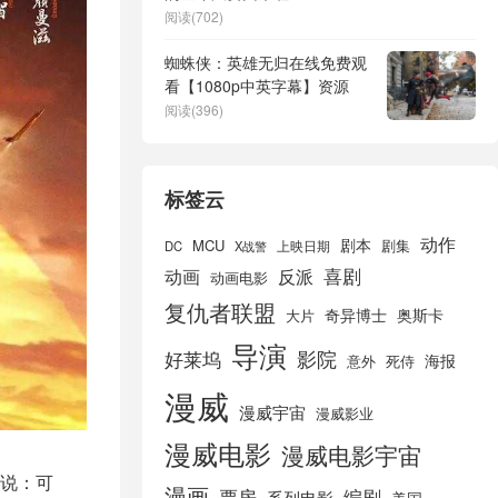
阅读(702)
蜘蛛侠：英雄无归在线免费观
看【1080p中英字幕】资源
阅读(396)
标签云
动作
剧本
MCU
剧集
DC
X战警
上映日期
喜剧
动画
反派
动画电影
复仇者联盟
奇异博士
奥斯卡
大片
导演
好莱坞
影院
海报
死侍
意外
漫威
漫威宇宙
漫威影业
漫威电影
漫威电影宇宙
说：可
漫画
票房
编剧
系列电影