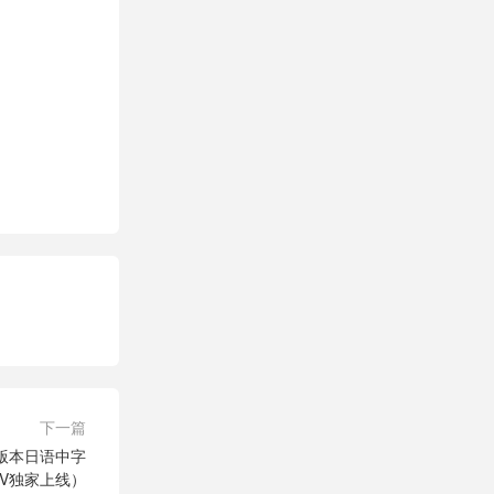
下一篇
版本日语中字
MKV独家上线）