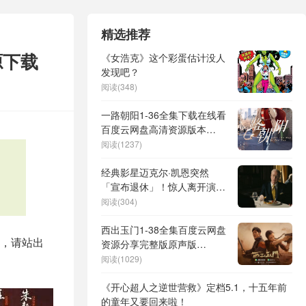
精选推荐
源下载
《女浩克》这个彩蛋估计没人
发现吧？
阅读(348)
一路朝阳1-36全集下载在线看
百度云网盘高清资源版本
「BD1080P大结局-MP4」
阅读(1237)
经典影星迈克尔·凯恩突然
「宣布退休」！惊人离开演艺
圈：我走向新旅程
阅读(304)
西出玉门1-38全集百度云网盘
人，请站出
资源分享完整版原声版
【MP4-1080P高清】
阅读(1029)
《开心超人之逆世营救》定档5.1，十五年前
的童年又要回来啦！