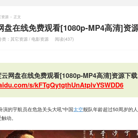
它资源
正文
>
盘在线免费观看[1080p-MP4高清]资
分类：
其它资源
/
电影资源
阅读(437)
云网盘在线免费观看[1080p-MP4高清]资源下载
.baidu.com/s/kFTgQytgthUnAtplvYSWDD6
扮演的宇航员在危急关头大吼“中国
太空
舰队年龄超过50周岁的
受触动。