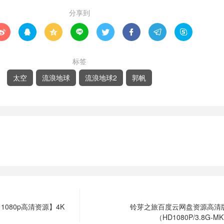
分享到








标签
太空
流浪地球
流浪地球2
郭帆
080p高清资源】4K
铃芽之旅百度云网盘资源高清
（HD1080P/3.8G-