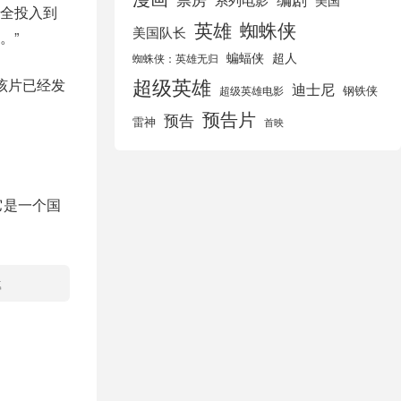
美国
全投入到
英雄
蜘蛛侠
美国队长
。”
蝙蝠侠
超人
蜘蛛侠：英雄无归
超级英雄
该片已经发
迪士尼
钢铁侠
超级英雄电影
预告片
预告
雷神
首映
它是一个国
载