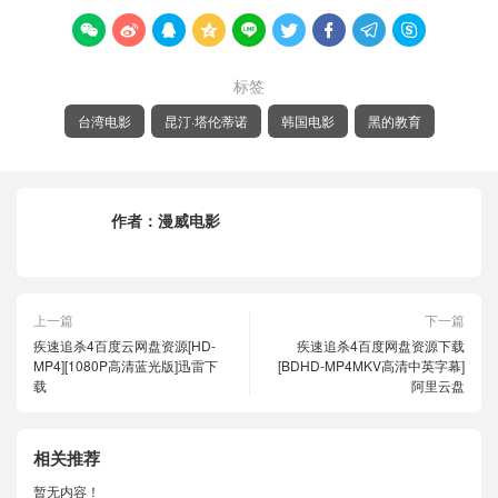









标签
台湾电影
昆汀·塔伦蒂诺
韩国电影
黑的教育
作者：
漫威电影
上一篇
下一篇
疾速追杀4百度云网盘资源[HD-
疾速追杀4百度网盘资源下载
MP4][1080P高清蓝光版]迅雷下
[BDHD-MP4MKV高清中英字幕]
载
阿里云盘
相关推荐
暂无内容！