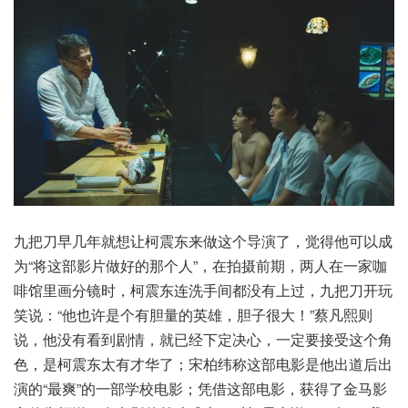
九把刀早几年就想让柯震东来做这个导演了，觉得他可以成
为“将这部影片做好的那个人”，在拍摄前期，两人在一家咖
啡馆里画分镜时，柯震东连洗手间都没有上过，九把刀开玩
笑说：“他也许是个有胆量的英雄，胆子很大！”蔡凡熙则
说，他没有看到剧情，就已经下定决心，一定要接受这个角
色，是柯震东太有才华了；宋柏纬称这部电影是他出道后出
演的“最爽”的一部学校电影；凭借这部电影，获得了金马影