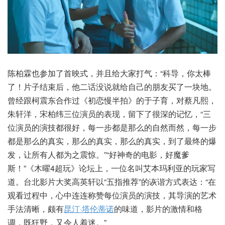
陈柏霖也参加了首映式，并且给大家打气：“科导，你太棒
了！片子结束后，他二话没说就给自己的朋友买了一块地。
曾经跟柯震东合作过《初恋慢半拍》的于子育，对蔡凡熙，
朱轩洋，宋柏纬三位演员的表现，留下了很深的记忆，“三
位演员的演技都很好，每一步都是那么的自然而然，每一步
都是那么的真实，那么的真实，那么的真实，到了最终的爆
发，让所有人都为之震惊。”“好神奇的电影，好魔爹
斯！”《木曜4超玩》论坛上，一位名叫艾本玛利亚的玩家写
道。台北影片大奖高英轩以“五指推荐”的诙谐方式表达：“在
观看过程中，心中连连称赞每位演员的演技，其导演的艺术
手法清晰，颇有
昆汀·塔伦蒂诺
的味道，影片的激情和格
调，既狂野，又令人着迷。”