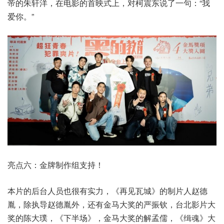
帝的朱轩洋，在电影的首映式上，对柯震东说了一句：“我
爱你。”
亮点六：金牌制作组支持！
本片的后台人员也很有实力，《再见瓦城》的制片人赵德
胤，除执导赵德胤外，还有金马大奖的严振钦，台北影片大
奖的陈大璞，《下半场》，金马大奖的解孟儒，《缉魂》大