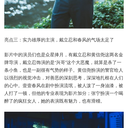
亮点三：实力雄厚的主演，戴立忍和春风的气场太足了
影片中的演员们也是众星捧月，有戴立忍和黄信尧这两名金
牌导演，戴立忍饰演的是“兴哥”这个大恶魔，就算是杀了一
条小鱼，也是一副很有气势的样子。黄信尧扮演的警官给人
以强烈的视觉冲击，对善恶的深刻思考，深深地扎根在人们
的心中。壹壹春风在剧中扮演流氓，被人泼了一身油漆，被
人打了一顿，但他的专业表现为影片加分；张宁扮演一个喝
醉了的疯狂女人，她的表演既有魅力，也有滑稽。