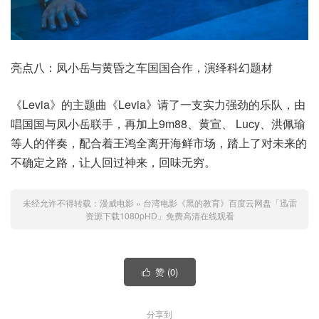
亮点八：凤小岳与黄昏之车国国合作，演绎科幻题材
《Levia》的主题曲《Levia》请了一支实力强劲的乐队，由
唱国国与凤小岳联手，再加上9m88、黄宣、 Lucy、洪佩瑜
等人的伴奏，配合着王鸿全离开海鲜市场，踏上了对未来的
不确定之路，让人回过神来，回味无穷。
未经允许不得转载：
漫威电影
»
台湾电影《黑的教育》百度云网盘「迅雷
资源下载1080pHD」免费高清在线观看
赞 (
0
)

分享到