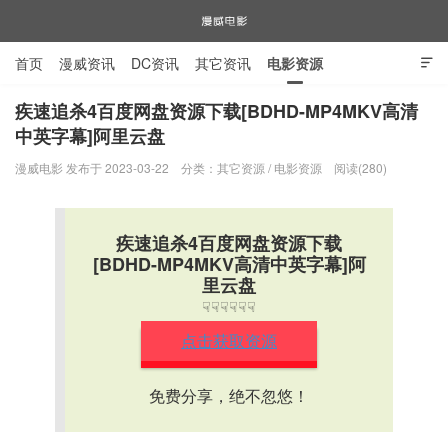
首页
漫威资讯
DC资讯
其它资讯
电影资源

电视剧资源
漫威图片
疾速追杀4百度网盘资源下载[BDHD-MP4MKV高清
中英字幕]阿里云盘
漫威电影
漫威电影 发布于 2023-03-22
分类：
其它资源
/
电影资源
阅读(280)
疾速追杀4百度网盘资源下载
[BDHD-MP4MKV高清中英字幕]阿
里云盘
☟☟☟☟☟☟
点击获取资源
免费分享，绝不忽悠！