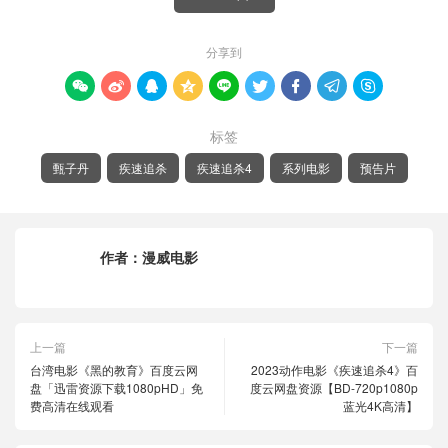
分享到









标签
甄子丹
疾速追杀
疾速追杀4
系列电影
预告片
作者：
漫威电影
上一篇
下一篇
台湾电影《黑的教育》百度云网
2023动作电影《疾速追杀4》百
盘「迅雷资源下载1080pHD」免
度云网盘资源【BD-720p1080p
费高清在线观看
蓝光4K高清】