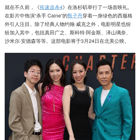
就在不久前，《
疾速追杀4
》在洛杉矶举行了一场首映礼。
在影片中饰演“杀手 Caine”的
甄子丹
穿着一身绿色的西服格
外引人注目。除了经典人物约翰·威克之外，电影明星也纷
纷加入其中，包括真田广之、斯科特·阿金斯、泽山璃奈、
沙米尔·安德森等等。这部电影将于3月24日在北美公映。