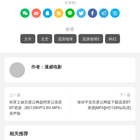
分享到









标签
大片
太空
流浪地球
流浪地球2
科幻
作者：
漫威电影
上一篇
下一篇
铃芽之旅百度云网盘阿里云迅雷
保你平安百度云网盘下载迅雷BT
BT资源（BD1280P/3.9G-MP4）
资源[MP4][HD1280p高清]
原声版
相关推荐