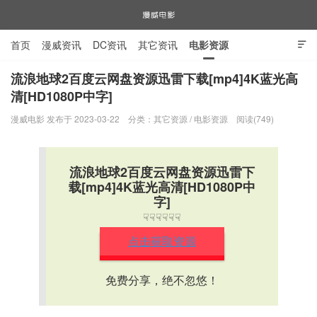
首页
漫威资讯
DC资讯
其它资讯
电影资源

电视剧资源
漫威图片
流浪地球2百度云网盘资源迅雷下载[mp4]4K蓝光高
清[HD1080P中字]
漫威电影
漫威电影 发布于 2023-03-22
分类：
其它资源
/
电影资源
阅读(749)
流浪地球2百度云网盘资源迅雷下
载[mp4]4K蓝光高清[HD1080P中
字]
☟☟☟☟☟☟
点击获取资源
免费分享，绝不忽悠！