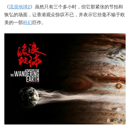
《
流浪地球2
》虽然只有三个多小时，但它那紧张的节拍和
恢弘的场面，让香港观众惊叹不已，并表示它丝毫不输于欧
美的一部
科幻
巨作。