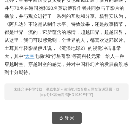
并与70名在港同胞和20名英语博客作者共同参与了影片的
播放，并与观众进行了一系列的互动和分享。杨哲安认为，
《阿凡达》不论是从制作水平、特效效果，还是故事情节，
都是世界一流的，它所蕴含的感情，超越国界，超越国界，
从这里，我们可以感觉到，全世界的人，都喜欢这部影片。
土耳其年轻影星伊凡说，《流浪地球2》的视觉冲击非常
大，其中“
太空
电梯”和“行星引擎”等高科技元素，给人一种
穿越时空、穿越时空的感觉，并对中国科幻片的发展前景感
到十分期待。
未经允许不得转载：
漫威电影
»
流浪地球2百度云网盘资源迅雷下载
[mp4]4K蓝光高清[HD1080P中字]
赞 (
0
)
