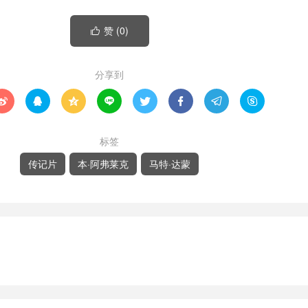
赞 (
0
)

分享到








标签
传记片
本·阿弗莱克
马特·达蒙