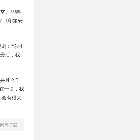
空。马特·
了《印第安
则：“你可
最后，我
并且合作
人在一块，我
都会有很大
克网盘下载