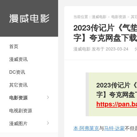
当前位置：
漫威电影
电影资源
其
>
>
2023传记片《气垫
字】夸克网盘下载
首页
漫威电影 发布于 2023-03-24
漫威资讯
DC资讯
2023传记片《
其它资讯
字】夸克网盘
电影资源
https://pan
电视剧资源
漫威图片
本·阿弗莱克
与
马特·达蒙
不但