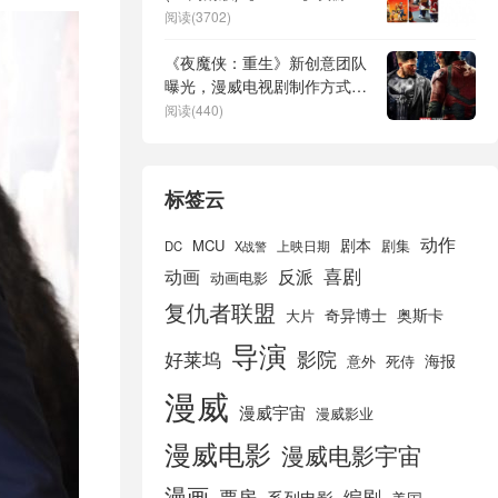
载
阅读(3702)
《夜魔侠：重生》新创意团队
曝光，漫威电视剧制作方式迎
来改变
阅读(440)
标签云
动作
剧本
MCU
剧集
DC
X战警
上映日期
喜剧
动画
反派
动画电影
复仇者联盟
奇异博士
奥斯卡
大片
导演
好莱坞
影院
海报
死侍
意外
漫威
漫威宇宙
漫威影业
漫威电影
漫威电影宇宙
漫画
票房
编剧
系列电影