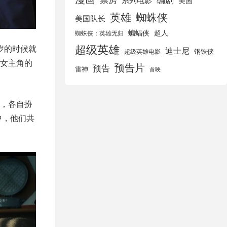
美国
英雄
蜘蛛侠
美国队长
蝙蝠侠
超人
蜘蛛侠：英雄无归
超级英雄
岁的时候就
迪士尼
钢铁侠
超级英雄电影
女主角的
预告片
预告
雷神
首映
，各自扮
中，他们共