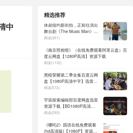
精选推荐
高清中
休叔纽约新街拍，正前往演出
舞台剧《The Music Man》的
路上
阅读(261)
《南京照相馆》（在线免费观看阿里云盘）百
度云网盘【1280P高清】资源下载
阅读(1132)
黑暗荣耀第二季全集百度云网
盘【1080P高清中字】迅雷资
源免费下载
阅读(572)
宇宙探索编辑部百度网盘迅雷
资源下载【BD1080P高清粤
语】完整版
阅读(293)
《哪吒2》国语在线免费观看
(hd高清版)【1080P】资源下