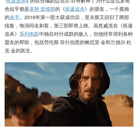
“
疾速追杀4
”的联合编剧迈克尔·芬奇解释了为什么这么多角
色似乎都是
基努·里维斯
的《
疾速追杀
》的朋友，一个孤独
的
杀手
。2016年第一部大获成功后，里夫斯又回归了两部
续集，饰演同名刺客，第三部即将上映。虽然威克在《疾速
追杀》
系列电影
中独自对付成群的敌人，但他经常得到各种
盟友的帮助，包括劳伦斯·菲什伯恩的鲍厄里·金和兰德尔·杜
克·金的医生。