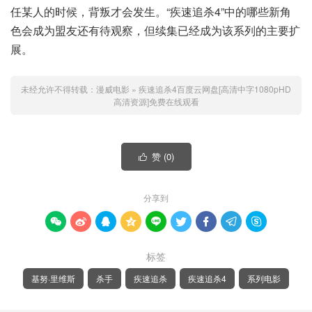
任某人的时候，背叛才会发生。“疾速追杀4”中的哪些新角
色会成为盟友还有待观察，但续集已经成为该系列的主要扩
展。
未经允许不得转载：
漫威电影
»
疾速追杀4百度云网盘[高清中字1080pHD
高清资源]免费在线观看
赞 (
0
)

分享到









标签
基努·里维斯
杀手
疾速追杀
疾速追杀4
系列电影