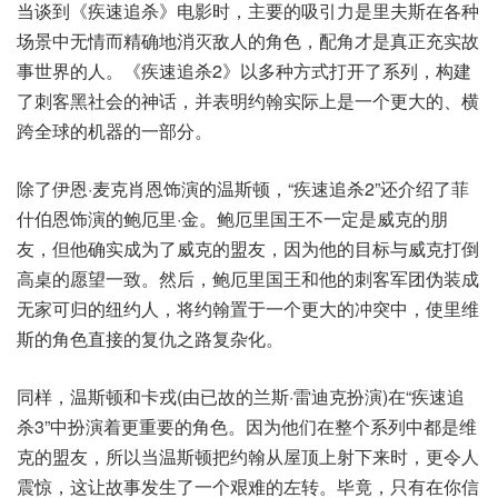
当谈到《疾速追杀》电影时，主要的吸引力是里夫斯在各种
场景中无情而精确地消灭敌人的角色，配角才是真正充实故
事世界的人。《疾速追杀2》以多种方式打开了系列，构建
了刺客黑社会的神话，并表明约翰实际上是一个更大的、横
跨全球的机器的一部分。
除了伊恩·麦克肖恩饰演的温斯顿，“疾速追杀2”还介绍了菲
什伯恩饰演的鲍厄里·金。鲍厄里国王不一定是威克的朋
友，但他确实成为了威克的盟友，因为他的目标与威克打倒
高桌的愿望一致。然后，鲍厄里国王和他的刺客军团伪装成
无家可归的纽约人，将约翰置于一个更大的冲突中，使里维
斯的角色直接的复仇之路复杂化。
同样，温斯顿和卡戎(由已故的兰斯·雷迪克扮演)在“疾速追
杀3”中扮演着更重要的角色。因为他们在整个系列中都是维
克的盟友，所以当温斯顿把约翰从屋顶上射下来时，更令人
震惊，这让故事发生了一个艰难的左转。毕竟，只有在你信