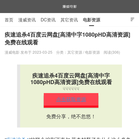
首页
漫威资讯
DC资讯
其它资讯
电影资源

电视剧资源
漫威图片
疾速追杀4百度云网盘[高清中字1080pHD高清资源]
免费在线观看
漫威电影
漫威电影 发布于 2023-03-25
分类：
其它资源
/
电影资源
阅读(306)
疾速追杀4百度云网盘[高清中字
1080pHD高清资源]免费在线观看
☟☟☟☟☟☟
点击获取资源
免费分享，绝不忽悠！