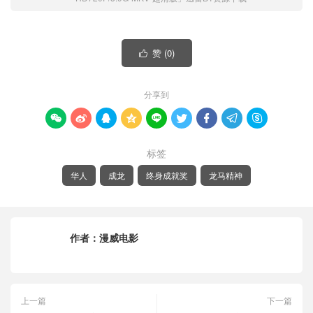
赞 (
0
)

分享到









标签
华人
成龙
终身成就奖
龙马精神
作者：
漫威电影
上一篇
下一篇