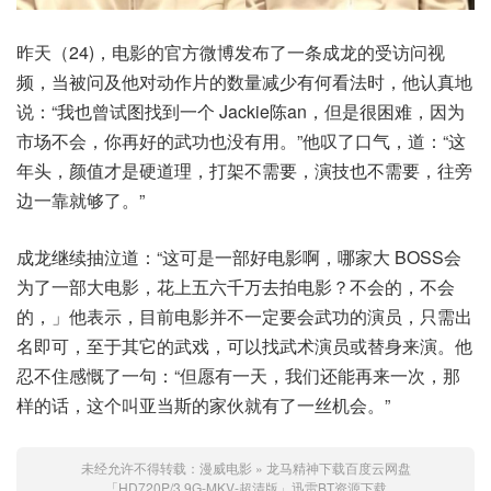
昨天（24)，电影的官方微博发布了一条成龙的受访问视
频，当被问及他对动作片的数量减少有何看法时，他认真地
说：“我也曾试图找到一个 Jackie陈an，但是很困难，因为
市场不会，你再好的武功也没有用。”他叹了口气，道：“这
年头，颜值才是硬道理，打架不需要，演技也不需要，往旁
边一靠就够了。”
成龙继续抽泣道：“这可是一部好电影啊，哪家大 BOSS会
为了一部大电影，花上五六千万去拍电影？不会的，不会
的，」他表示，目前电影并不一定要会武功的演员，只需出
名即可，至于其它的武戏，可以找武术演员或替身来演。他
忍不住感慨了一句：“但愿有一天，我们还能再来一次，那
样的话，这个叫亚当斯的家伙就有了一丝机会。”
未经允许不得转载：
漫威电影
»
龙马精神下载百度云网盘
「HD720P/3.9G-MKV-超清版」迅雷BT资源下载