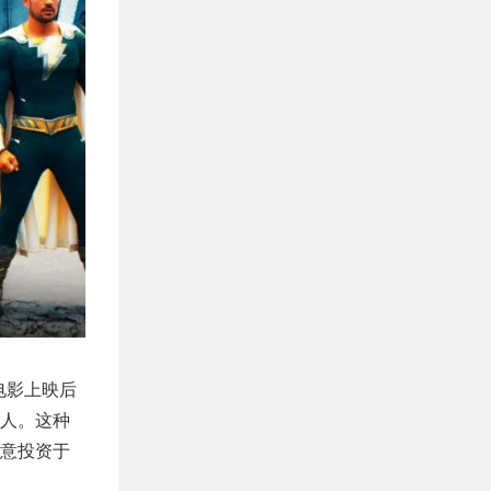
。电影上映后
超人。这种
意投资于