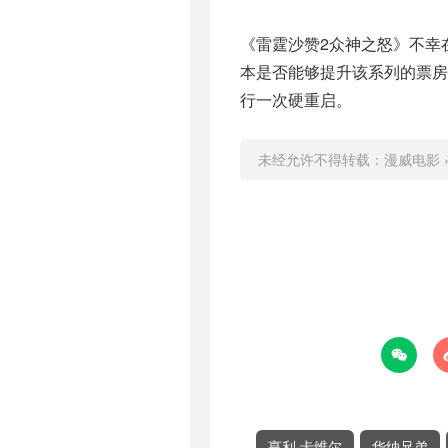
《雷霆沙赞2众神之怒》不幸
本是否能够提升该系列的票
行一次硬重启。
未经允许不得转载：
漫威电影

亨利·卡维尔
华纳兄弟