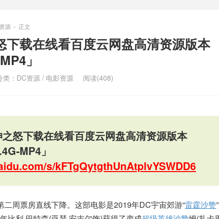
C资源
正文
>
怒下载在线看百度云网盘高清资源版本
-MP4」
分类：
DC资源
/
电影资源
阅读(408)
神之怒下载在线看百度云网盘高清资源版本
.4G-MP4」
.baidu.com/s/kFTgQytgthUnAtplvYSWDD6
二周票房直线下降。这部电影是2019年DC宇宙郊游“
雷霆沙赞
比利·巴特森(亚瑟·安吉尔饰)获得了变成
超级英雄
沙赞
姆(扎卡