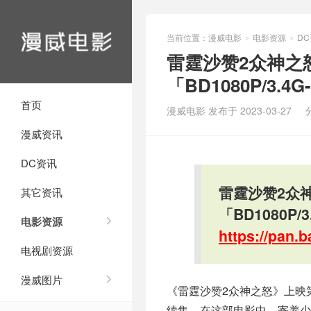
当前位置：
漫威电影
电影资源
D
>
>
雷霆沙赞2众神之
「BD1080P/3.4G
首页
漫威电影 发布于 2023-03-27
漫威资讯
DC资讯
雷霆沙赞2众
其它资讯
「BD1080P/3
电影资源
https://pan
电视剧资源
漫威图片
《雷霆沙赞2众神之怒》上映第
续集，在这部电影中，寄养少年