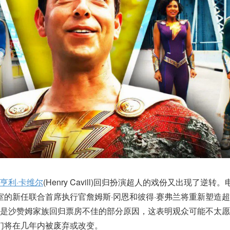
亨利·卡维尔
(Henry Cavill)回归扮演超人的戏份又出现了逆转
室的新任联合首席执行官詹姆斯·冈恩和彼得·赛弗兰将重新塑造
能是沙赞姆家族回归票房不佳的部分原因，这表明观众可能不太愿
们将在几年内被废弃或改变。