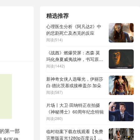
精选推荐
心理医生分析《阿凡达2》中
的悲剧死亡及杰克的反应
阅读(514)
《战酋》燃爆荧屏：杰森·莫
玛化身夏威夷战神，书写原始
部落权力史诗
阅读(1442)
新神奇女侠人选曝光，伊丽莎
白·德比茨基或接棒盖尔·加朵
阅读(587)
片场丨大卫·田纳特正在拍摄
《神秘博士》60周年纪念特辑
阅读(280)
”的第一部
临时劫案下载在线观看【免费
完整版蓝光1280p百度云】网
里·利瓦伊