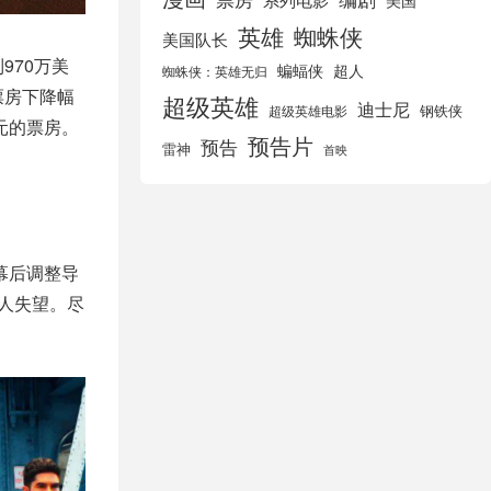
美国
英雄
蜘蛛侠
美国队长
970万美
蝙蝠侠
超人
蜘蛛侠：英雄无归
票房下降幅
超级英雄
迪士尼
钢铁侠
超级英雄电影
元的票房。
预告片
预告
雷神
首映
幕后调整导
人失望。尽
。