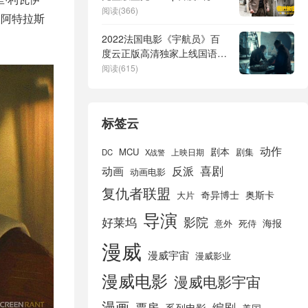
盘资源
阅读(366)
被阿特拉斯
2022法国电影《宇航员》百
度云正版高清独家上线国语版
（BD1080P/3.8G-MKV）下
阅读(615)
载
标签云
动作
剧本
MCU
剧集
DC
X战警
上映日期
喜剧
动画
反派
动画电影
复仇者联盟
奇异博士
奥斯卡
大片
导演
好莱坞
影院
海报
死侍
意外
漫威
漫威宇宙
漫威影业
漫威电影
漫威电影宇宙
漫画
票房
编剧
系列电影