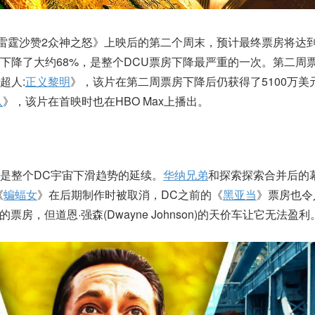
《雷霆沙赞2众神之怒》上映后的第二个周末，预计最终票房将达到
下降了大约68%，是整个DCU票房下降最严重的一次。第二周
超人:
正义黎明
》，该片在第二周票房下降后仍获得了5100万美
队
》，该片在首映时也在HBO Max上播出。
是整个DC宇宙下滑趋势的延续。
华纳兄弟
和探索探索合并后的
《
蝙蝠女
》在后期制作时被取消，DC之前的《
黑亚当
》票房也令
票房，但道恩·强森(Dwayne Johnson)的天价车让它无法盈利