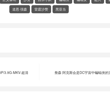
道恩·强森
雷霆沙赞
黑亚当
3.9G-MKV-超清
詹森·阿克斯会是DC宇宙中蝙蝠侠的