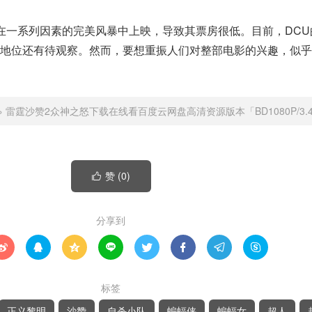
在一系列因素的完美风暴中上映，导致其票房很低。目前，DCU
房地位还有待观察。然而，要想重振人们对整部电影的兴趣，似乎
»
雷霆沙赞2众神之怒下载在线看百度云网盘高清资源版本「BD1080P/3.4
赞 (
0
)

分享到








标签
正义黎明
沙赞
自杀小队
蝙蝠侠
蝙蝠女
超人