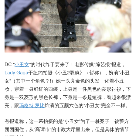
DC “
小丑女
”的时代终于要来了！电影传媒“综艺报”报道，
Lady Gaga
于纽约拍摄《小丑2双疯》（暂称），扮演“小丑
女”（其中一个角色？!）她一头亮金色的头发，化着小丑
妆，穿着一身鲜红的西装，上身是一件黑色的菱形衬衫，下
身是一双菱形的黑色长裤，下身是一条超短裤，看起来很漂
亮，跟
玛格特·罗比
饰演的五颜六色的“小丑女”完全不一样。
有报道称，这一幕拍摄的是“小丑女”为了一桩案子，被警方
团团围住，从“高谭市”的市政大厅里出来，但是具体的情节