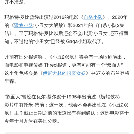
并不清楚。
玛格特·罗比曾经出演过2016的电影《
自杀小队
》、2020年
的《
猛禽小队
:小丑女大解放》和2021年的《自杀小队2集
结》。至于玛格特·罗比以后还会不会出演“小丑女”还不得而
知，不过她的“小丑女”已经被 Gaga小姐取代了。
此前有国外报道称，《小丑2双疯》将会有一场歌剧演出，
而电影和电视传媒 Threct报道，更有可能有一个“双面人”，
这个角色将会是《
伊尼舍林的报丧女妖
》中67岁的布兰登格
里森。
“双面人”曾经在瓦尔·基尔默于1995年出演过《蝙蝠侠3》，
影片中有托米-饰演；这一次，他会不会再出现在《小丑2双
疯》里？截止日期之前的报道没有得到确认；这部电影将于
今年十月九号在美国公映。