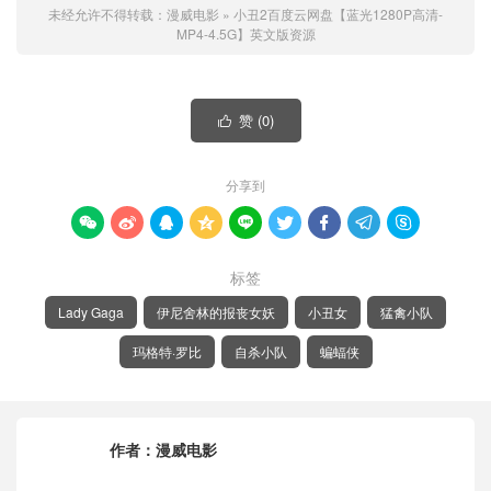
未经允许不得转载：
漫威电影
»
小丑2百度云网盘【蓝光1280P高清-
MP4-4.5G】英文版资源
赞 (
0
)

分享到









标签
Lady Gaga
伊尼舍林的报丧女妖
小丑女
猛禽小队
玛格特·罗比
自杀小队
蝙蝠侠
作者：
漫威电影