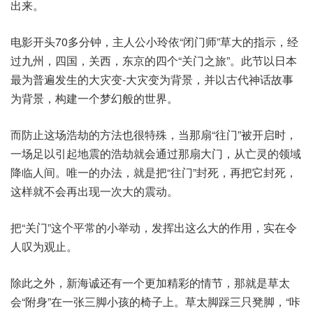
出来。
电影开头70多分钟，主人公小玲依“闭门师”草大的指示，经
过九州，四国，关西，东京的四个“关门之旅”。此节以日本
最为普遍发生的大灾变-大灾变为背景，并以古代神话故事
为背景，构建一个梦幻般的世界。
而防止这场浩劫的方法也很特殊，当那扇“往门”被开启时，
一场足以引起地震的浩劫就会通过那扇大门，从亡灵的领域
降临人间。唯一的办法，就是把“往门”封死，再把它封死，
这样就不会再出现一次大的震动。
把“关门”这个平常的小举动，发挥出这么大的作用，实在令
人叹为观止。
除此之外，新海诚还有一个更加精彩的情节，那就是草太
会“附身”在一张三脚小孩的椅子上。草太脚踩三只凳脚，“咔