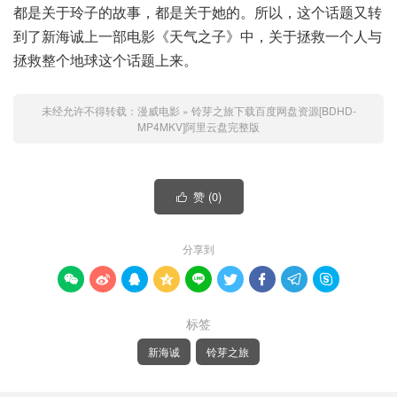
都是关于玲子的故事，都是关于她的。所以，这个话题又转
到了新海诚上一部电影《天气之子》中，关于拯救一个人与
拯救整个地球这个话题上来。
未经允许不得转载：
漫威电影
»
铃芽之旅下载百度网盘资源[BDHD-
MP4MKV]阿里云盘完整版
赞 (
0
)

分享到









标签
新海诚
铃芽之旅