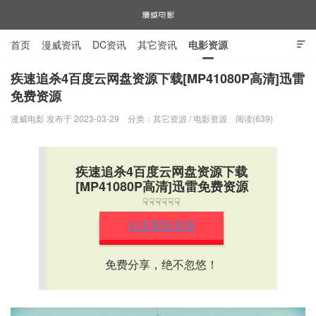
首页
漫威资讯
DC资讯
其它资讯
电影资源

电视剧资源
漫威图片
疾速追杀4百度云网盘资源下载[MP41080P高清]迅雷
免费资源
漫威电影
漫威电影 发布于 2023-03-29
分类：
其它资源
/
电影资源
阅读(639)
疾速追杀4百度云网盘资源下载
[MP41080P高清]迅雷免费资源
☟☟☟☟☟☟
点击获取资源
免费分享，绝不忽悠！