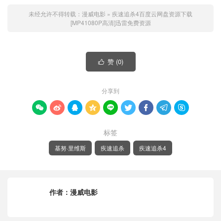
未经允许不得转载：
漫威电影
»
疾速追杀4百度云网盘资源下载
[MP41080P高清]迅雷免费资源
赞 (
0
)

分享到









标签
基努·里维斯
疾速追杀
疾速追杀4
作者：
漫威电影