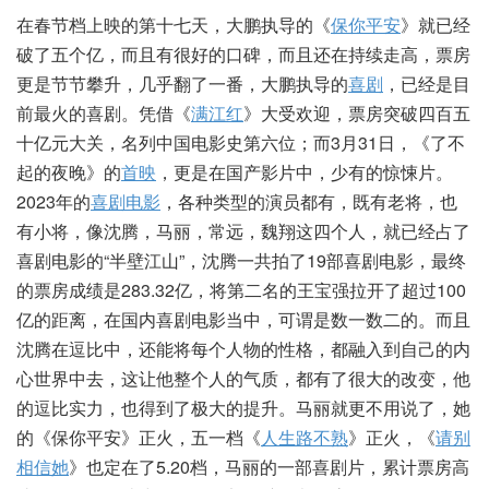
在春节档上映的第十七天，大鹏执导的《
保你平安
》就已经
破了五个亿，而且有很好的口碑，而且还在持续走高，票房
更是节节攀升，几乎翻了一番，大鹏执导的
喜剧
，已经是目
前最火的喜剧。凭借《
满江红
》大受欢迎，票房突破四百五
十亿元大关，名列中国电影史第六位；而3月31日，《了不
起的夜晚》的
首映
，更是在国产影片中，少有的惊悚片。
2023年的
喜剧电影
，各种类型的演员都有，既有老将，也
有小将，像沈腾，马丽，常远，魏翔这四个人，就已经占了
喜剧电影的“半壁江山”，沈腾一共拍了19部喜剧电影，最终
的票房成绩是283.32亿，将第二名的王宝强拉开了超过100
亿的距离，在国内喜剧电影当中，可谓是数一数二的。而且
沈腾在逗比中，还能将每个人物的性格，都融入到自己的内
心世界中去，这让他整个人的气质，都有了很大的改变，他
的逗比实力，也得到了极大的提升。马丽就更不用说了，她
的《保你平安》正火，五一档《
人生路不熟
》正火，《
请别
相信她
》也定在了5.20档，马丽的一部喜剧片，累计票房高