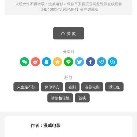
未经允许不得转载：
漫威电影
»
保你平安百度云网盘资源在线观看
【HD1080P/3.9G-MP4】蓝光典藏版
赞 (
0
)

分享到









标签
人生路不熟
保你平安
喜剧
喜剧电影
满江红
请别相信她
首映
作者：
漫威电影