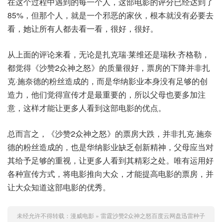
在这个过程中遇到的每一个人，这部电影的评分已经达到了
85%，但那个人，就是一个邪恶的家伙，根本就没有必要去
看，她让所有人都去看一看，很好，很好。
从上面的评论来看，无论是扎克瑞·莱维还是瑞秋·齐格勒，
都觉得《沙赞2众神之怒》的质量很好，票房的下降并非扎
克·施奈德的粉丝造成的，而是华纳影业本身没有足够的创
造力，他们觉得宣传才是最重要的，所以父母也要多加注
意，这样才能让更多人看到这部电影的优点。
总而言之，《沙赞2众神之怒》的票房大跌，并非扎克·施奈
德的粉丝造成的，也是华纳影业缺乏创新精神，父母应当对
其给予足够的重视，让更多人看到其精彩之处。唯有运用好
各种宣传方式，将电影推向大众，才能提高电影的票房，并
让大众知道这部电影的优秀。
未经允许不得转载：
漫威电影
»
雷霆沙赞2众神之怒百度云网盘迅雷种子