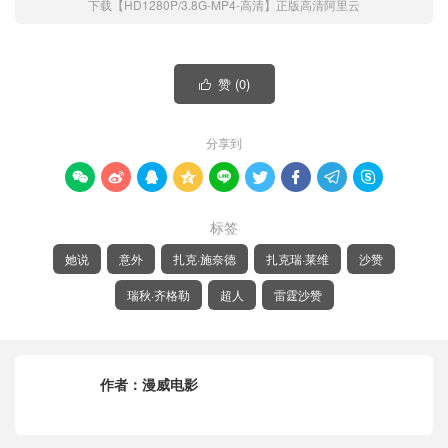
下载【HD1280P/3.8G-MP4-高清】正版高清阿里云
赞 (
0
)

分享到









标签
她说
意外
扎克·施奈德
扎克瑞·莱维
沙赞
瑞秋·齐格勒
超人
雷霆沙赞
作者：
漫威电影