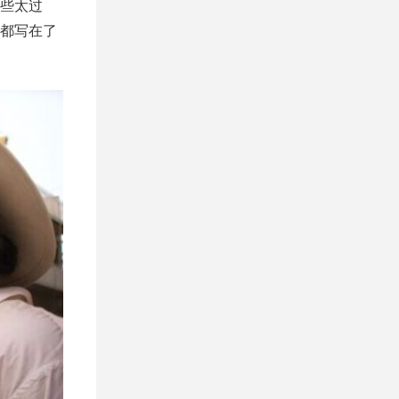
些太过
都写在了
。