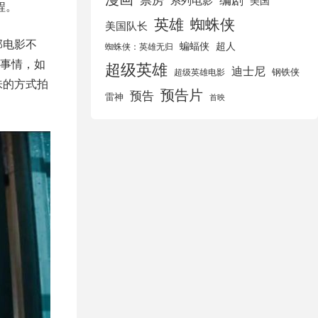
美国
程。
英雄
蜘蛛侠
美国队长
部电影不
蝙蝠侠
超人
蜘蛛侠：英雄无归
事情，如
超级英雄
迪士尼
钢铁侠
超级英雄电影
味的方式拍
预告片
预告
雷神
首映