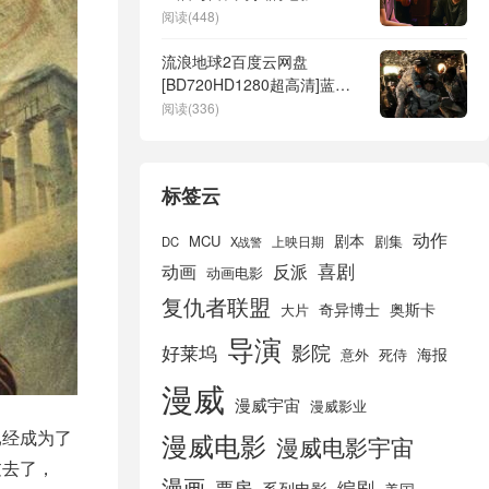
阅读(448)
流浪地球2百度云网盘
[BD720HD1280超高清]蓝光
资源
阅读(336)
标签云
动作
剧本
MCU
剧集
DC
X战警
上映日期
喜剧
动画
反派
动画电影
复仇者联盟
奇异博士
奥斯卡
大片
导演
好莱坞
影院
海报
死侍
意外
漫威
漫威宇宙
漫威影业
已经成为了
漫威电影
漫威电影宇宙
过去了，
漫画
票房
编剧
系列电影