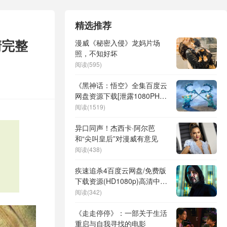
精选推荐
清完整
漫威《秘密入侵》龙妈片场
照，不知好坏
阅读(595)
《黑神话：悟空》全集百度云
网盘资源下载[泄露1080PHD
高清]迅雷下载
阅读(1519)
异口同声！杰西卡·阿尔芭
和“尖叫皇后”对漫威有意见
阅读(438)
疾速追杀4百度云网盘/免费版
下载资源(HD1080p)高清中英
字幕
阅读(342)
《走走停停》：一部关于生活
重启与自我寻找的电影