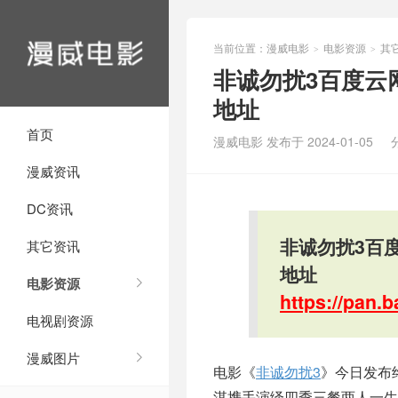
当前位置：
漫威电影
电影资源
其
>
>
非诚勿扰3百度云
地址
首页
漫威电影 发布于 2024-01-05
漫威资讯
DC资讯
非诚勿扰3百
其它资讯
地址
电影资源
https://pan
电视剧资源
漫威图片
电影《
非诚勿扰3
》今日发布
淇携手演绎四季三餐两人一生