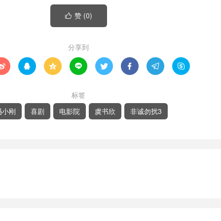
赞 (
0
)

分享到








标签
冯小刚
喜剧
电影院
虞书欣
非诚勿扰3