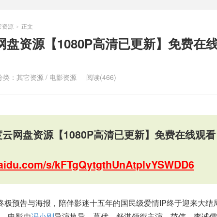
它资源
正文
>
网盘资源【1080P高清已更新】免费在
分类：
其它资源
/
电影资源
阅读(466)
度云网盘资源【1080P高清已更新】免费在线观看
.baidu.com/s/kFTgQytgthUnAtplvYSWDD6
终极预告与海报，陪伴影迷十五年的国民级爱情IP终于迎来大结
。电影由
冯小刚
导演执导，葛优、舒淇领衔主演，范伟、李诚儒