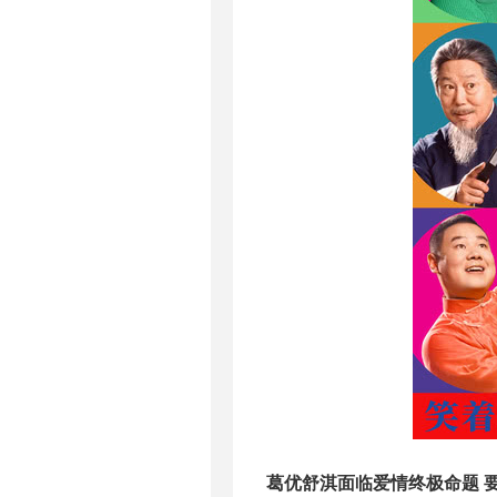
葛优舒淇面临爱情终极命题 