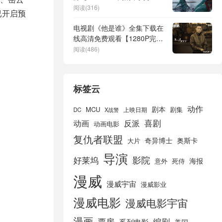
幕】在线观看
阅读(316)
已开启预
电视剧《他是谁》全集下载在
线高清免费观看【1280P完整
版】迅雷网盘资源
阅读(486)
标签云
动作
剧本
MCU
剧集
DC
X战警
上映日期
喜剧
动画
反派
动画电影
复仇者联盟
奇异博士
奥斯卡
大片
导演
好莱坞
影院
海报
死侍
意外
漫威
漫威宇宙
漫威影业
漫威电影
漫威电影宇宙
漫画
票房
编剧
系列电影