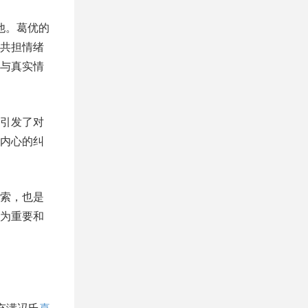
他。葛优的
共担情绪
与真实情
引发了对
内心的纠
索，也是
为重要和
充满冯氏
喜