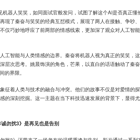
见机器人笑笑，如同面试官般发问，试图了解这个AI是否真正懂
，再现了秦奋与笑笑的经典互怼模式，展现了两人在接触、争吵、
分不仅巧妙地呼应了前两部的情感线索，更加深了观众对人工智能
：人工智能与人类情感的边界。秦奋将机器人视为真正的笑笑，这
的深层次思考。姚晨饰演的角色，芒果，以直白的话语触动了秦奋
之间的界限。
，象征着人类与技术的融合与冲突。他们的故事不仅是对爱情的探
情感的深刻挖掘。这一主题在当下科技迅速发展的背景下，显得尤
非诚勿扰3》是再见也是告别
勿扰3》还带来了一场老友的温暖重逢与告别。影片通过一系列