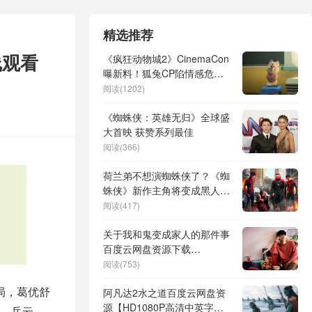
精选推荐
线观看
《疯狂动物城2》CinemaCon
曝新料！狐兔CP陷情感危机
引爆动物城
阅读(1202)
《蜘蛛侠：英雄无归》全球盛
大首映 获赞系列最佳
阅读(366)
荷兰弟不想演蜘蛛侠了？《蜘
蛛侠》新作主角将变成黑人，
来自其他平行宇宙
阅读(417)
关于我和鬼变成家人的那件事
百度云网盘资源下载
【BD1080P/3.9G-MKV高
阅读(753)
清】
局，葛优舒
阿凡达2水之道百度云网盘资
源【HD1080P高清中英字
、岳云