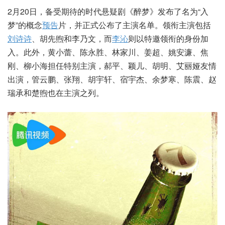
2月20日，备受期待的时代悬疑剧《醉梦》发布了名为“入
梦”的概念
预告
片，并正式公布了主演名单。领衔主演包括
刘诗诗
、胡先煦和李乃文，而
李沁
则以特邀领衔的身份加
入。此外，黄小蕾、陈永胜、林家川、姜超、姚安濂、焦
刚、柳小海担任特别主演，郝平、颖儿、胡明、艾丽娅友情
出演，管云鹏、张翔、胡宇轩、宿宇杰、余梦寒、陈震、赵
瑞承和楚煦也在主演之列。