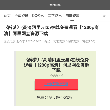
首页
漫威资讯
DC资讯
其它资讯
电影资源

电视剧资源
漫威图片
《醉梦》(高清阿里云盘)在线免费观看【1280p高
清】阿里网盘资源下载
漫威电影
漫威电影 发布于 2025-02-20
分类：
其它资源
/
电影资源
阅读(906)
《醉梦》(高清阿里云盘)在线免费
观看【1280p高清】阿里网盘资源
下载
☟☟☟☟☟☟
点击获取资源
免费分享，绝不忽悠！