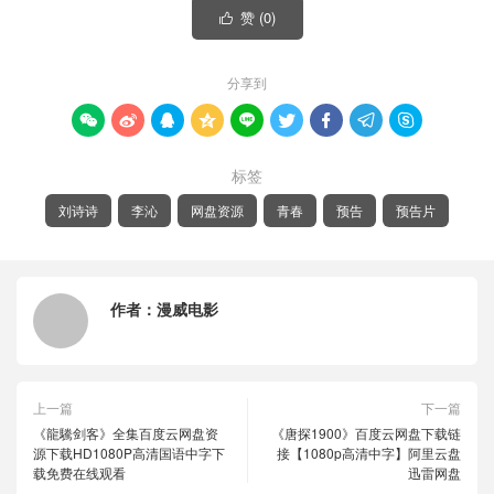
赞 (
0
)

分享到









标签
刘诗诗
李沁
网盘资源
青春
预告
预告片
作者：
漫威电影
上一篇
下一篇
《龍驣剑客》全集百度云网盘资
《唐探1900》百度云网盘下载链
源下载HD1080P高清国语中字下
接【1080p高清中字】阿里云盘
载免费在线观看
迅雷网盘