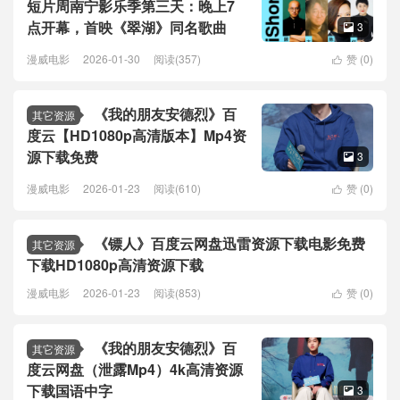
短片周南宁影乐季第三天：晚上7
点开幕，首映《翠湖》同名歌曲
3

漫威电影
2026-01-30
阅读(357)
赞 (
0
)

《我的朋友安德烈》百
其它资源
度云【HD1080p高清版本】Mp4资
源下载免费
3

漫威电影
2026-01-23
阅读(610)
赞 (
0
)

《镖人》百度云网盘迅雷资源下载电影免费
其它资源
下载HD1080p高清资源下载
漫威电影
2026-01-23
阅读(853)
赞 (
0
)

《我的朋友安德烈》百
其它资源
度云网盘（泄露Mp4）4k高清资源
下载国语中字
3
