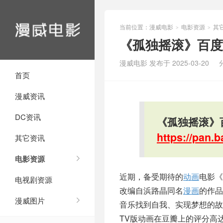
当前位置：
漫威电影
电影资源
其
>
>
《孤独摇滚》百度
漫威电影 发布于 2025-03-20
首页
漫威资讯
DC资讯
《孤独摇滚》
https://pan
其它资讯
电影资源
近期，备受期待的
动画
电影《
电视剧资源
改编自浜路晶同名
漫画
的作品
漫威图片
音乐找到自我、实现梦想的
TV版动画在豆瓣上的评分高