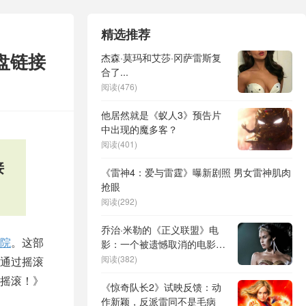
精选推荐
盘链接
杰森·莫玛和艾莎·冈萨雷斯复
合了...
阅读(476)
他居然就是《蚁人3》预告片
中出现的魔多客？
阅读(401)
接
《雷神4：爱与雷霆》曝新剧照 男女雷神肌肉
抢眼
阅读(292)
乔治·米勒的《正义联盟》电
院
。这部
影：一个被遗憾取消的电影项
目
阅读(382)
通过摇滚
摇滚！》
《惊奇队长2》试映反馈：动
作新颖，反派雷同不是毛病