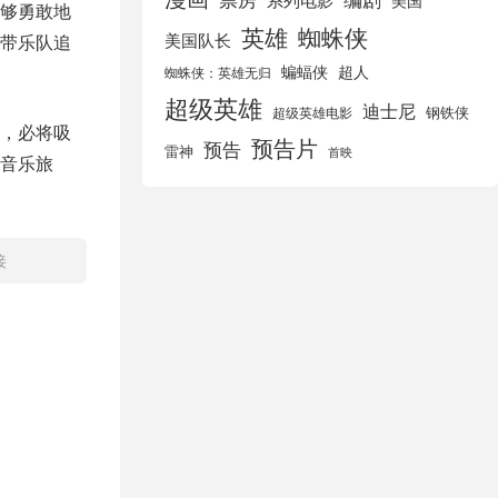
美国
够勇敢地
英雄
蜘蛛侠
美国队长
带乐队追
蝙蝠侠
超人
蜘蛛侠：英雄无归
超级英雄
迪士尼
钢铁侠
超级英雄电影
，必将吸
预告片
预告
雷神
首映
音乐旅
接