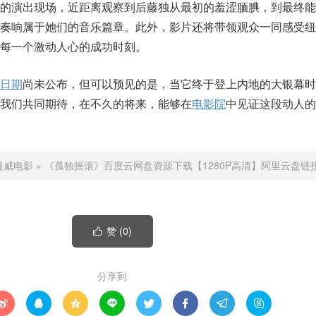
队的演出现场，近距离观察到后藤独从最初的羞涩腼腆，到最终能
起奏响属于她们的音乐篇章。此外，影片还将带领观众一同感受纽
每一个激动人心的成功时刻。
日期
尚未公布，但可以预见的是，当它终于登上内地的大银幕时
我们共同期待，在不久的将来，能够在
电影院
中见证这段动人的
漫威电影
»
《孤独摇滚》百度云网盘资源下载【1280P高清】阿里云盘链
赞 (
0
)

分享到







