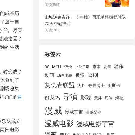
阅读(565)
的成长历
山城逆袭奇迹！《冲·撞》再现草根橄榄球队
了属于自
72天夺冠神话
粉丝。尽管
阅读(705)
使她接受了
独的生活
标签云
动作
剧本
MCU
剧集
DC
X战警
上映日期
，转变成了
喜剧
动画
反派
动画电影
体验到了
复仇者联盟
奇异博士
奥斯卡
大片
剧场总集
导演
独”们的
青
好莱坞
影院
海报
死侍
意外
漫威
漫威宇宙
漫威影业
中乐队成立
漫威电影
漫威电影宇宙
两部电影
漫画
票房
编剧
系列电影