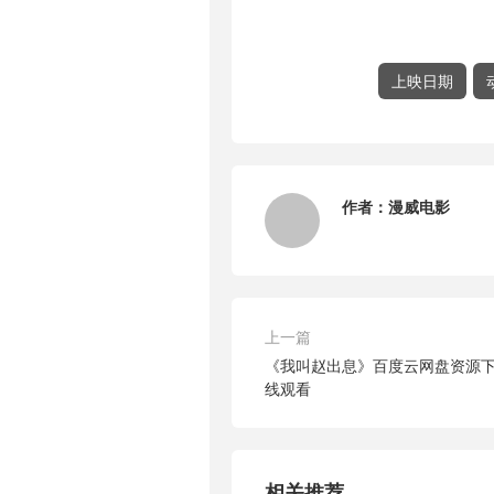
上映日期
作者：
漫威电影
上一篇
《我叫赵出息》百度云网盘资源下载[B
线观看
相关推荐