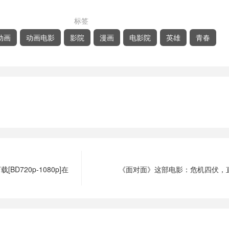
标签
动画
动画电影
影院
漫画
电影院
英雄
青春
D720p-1080p]在
《面对面》这部电影：危机四伏，