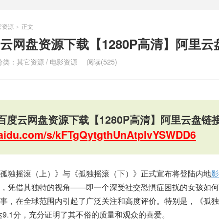
它资源
正文
>
云网盘资源下载【1280P高清】阿里云
分类：
其它资源
/
电影资源
阅读(525)
百度云网盘资源下载【1280P高清】阿里云盘链
.baidu.com/s/kFTgQytgthUnAtplvYSWDD6
孤独摇滚（上）》与《孤独摇滚（下）》正式宣布将登陆内地
影
，凭借其独特的视角——即一个深受社交恐惧症困扰的女孩如何
故事，在全球范围内引起了广泛关注和高度评价。特别是，《孤独
达9.1分，充分证明了其不俗的质量和观众的喜爱。