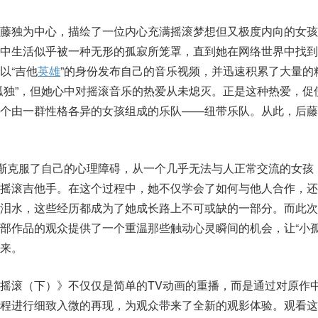
后藤独为中心，描绘了一位内心充满摇滚梦想但又极度内向的女孩
高中生活似乎被一种无形的孤寂所笼罩，直到她在网络世界中找到
以“吉他
英雄
”的身份发布自己的音乐视频，并迅速积累了大量的
孤独”，但她心中对摇滚音乐的热爱从未熄灭。正是这种热爱，促
一个由一群性格各异的女孩组成的乐队——纽带乐队。从此，后藤
逐渐克服了自己的心理障碍，从一个几乎无法与人正常交流的女孩
的摇滚吉他手。在这个过程中，她不仅学会了如何与他人合作，还
是泪水，这些经历都成为了她成长路上不可或缺的一部分。而此次
部作品的观众提供了一个重温那些触动心灵瞬间的机会，让“小孤
来。
摇滚（下）》不仅仅是简单的TV动画的重播，而是通过对原作
过程进行细致入微的再现，为观众带来了全新的观影体验。观看这