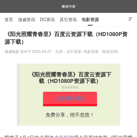
首页
漫威资讯
DC资讯
其它资讯
电影资源

电视剧资源
漫威图片
《阳光照耀青春里》百度云资源下载（HD1080P资
源下载）
漫威电影
漫威电影 发布于 2025-03-27
分类：
其它资源
/
电影资源
阅读(526)
《阳光照耀青春里》百度云资源下
载（HD1080P资源下载）
☟☟☟☟☟☟
点击获取资源
免费分享，绝不忽悠！