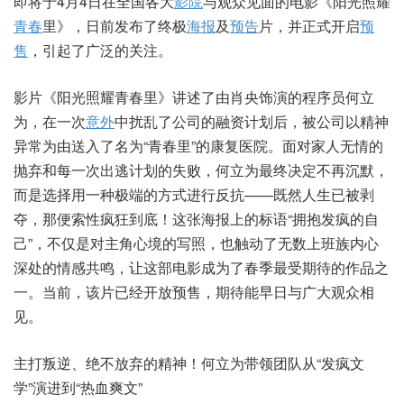
即将于4月4日在全国各大
影院
与观众见面的电影《阳光照耀
青春
里》，日前发布了终极
海报
及
预告
片，并正式开启
预
售
，引起了广泛的关注。
影片《阳光照耀青春里》讲述了由肖央饰演的程序员何立
为，在一次
意外
中扰乱了公司的融资计划后，被公司以精神
异常为由送入了名为“青春里”的康复医院。面对家人无情的
抛弃和每一次出逃计划的失败，何立为最终决定不再沉默，
而是选择用一种极端的方式进行反抗——既然人生已被剥
夺，那便索性疯狂到底！这张海报上的标语“拥抱发疯的自
己”，不仅是对主角心境的写照，也触动了无数上班族内心
深处的情感共鸣，让这部电影成为了春季最受期待的作品之
一。当前，该片已经开放预售，期待能早日与广大观众相
见。
主打叛逆、绝不放弃的精神！何立为带领团队从“发疯文
学”演进到“热血爽文”