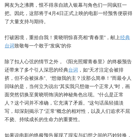
网友为之沸腾，恨不得亲自踏入银幕与角色们一同疯狂一
把。因此，这部将于4月4日正式上映的电影一经预售便获得
了大量支持与期待。
打破困境，重拾自我！黄晓明惊喜亮相“青春里”，献上
经典
台词
致敬每一个敢于“发疯”的你
除了扣人心弦的情节之外，《阳光照耀青春里》的终极预告
还带来了多个引人深思的经典
台词
，如“天才注定会被排
挤，但不会被抹杀”、“想做我的主？没那么简单！”而最令人
回味的是，当何立为说出“其实我只想做一个正常人”时，画
面突然切换至黄晓明饰演的神秘角色出现。“什么是正常
人？这个词并不准确，它充满了矛盾。”这句话虽轻描淡
写，却深刻揭示了“正常”概念的相对性，以及人们追求不屈
不挠、持续成长的生命力的重要性。
如果说电影的终极预告展现了现实与幻想之间的巧妙转换，