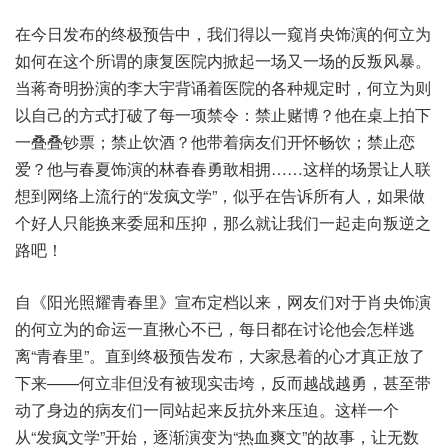
在今日发布的终极预告中，我们得以一窥肖央饰演的何立为
如何在这个所谓的康复医院内掀起一场又一场的反叛风暴。
当蒋奇明扮演的李大宇背诵着医院的各种规定时，何立为则
以自己的方式打破了每一项禁令：禁止赌博？他在桌上拍下
一叠叠钞票；禁止饮酒？他带着病友们开怀畅饮；禁止恋
爱？他与春夏饰演的林春春勇敢相拥……这样的场景让人联
想到网络上流行的“发疯文学”，似乎在告诉所有人，如果做
个好人只能换来委屈和压抑，那么就让我们一起走向叛逆之
路吧！
自《阳光照耀青春里》宣布定档以来，网友们对于肖央饰演
的何立为的命运一直揪心不已，每日都在讨论他会怎样逃
离“青春里”。直到终极预告发布，大家悬着的心才真正放了
下来——何立非但没有被现实击垮，反而越战越勇，甚至带
动了身边的病友们一同站起来反抗外来压迫。这样一个
从“发疯文学”开始，逐渐演变为“热血爽文”的故事，让无数