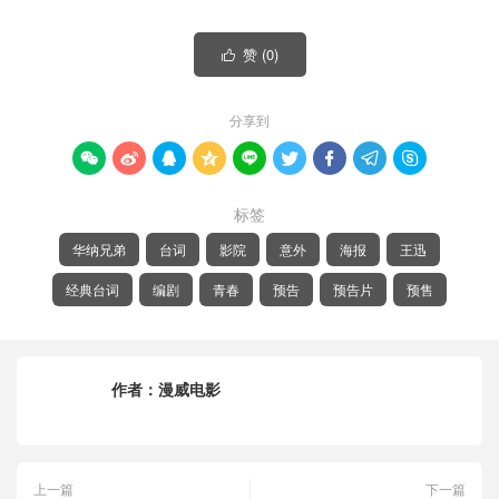
赞 (
0
)

分享到









标签
华纳兄弟
台词
影院
意外
海报
王迅
经典台词
编剧
青春
预告
预告片
预售
作者：
漫威电影
上一篇
下一篇