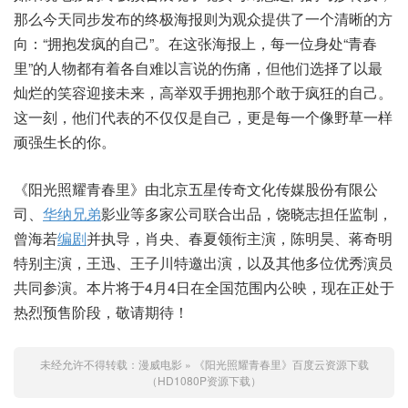
那么今天同步发布的终极海报则为观众提供了一个清晰的方
向：“拥抱发疯的自己”。在这张海报上，每一位身处“青春
里”的人物都有着各自难以言说的伤痛，但他们选择了以最
灿烂的笑容迎接未来，高举双手拥抱那个敢于疯狂的自己。
这一刻，他们代表的不仅仅是自己，更是每一个像野草一样
顽强生长的你。
《阳光照耀青春里》由北京五星传奇文化传媒股份有限公
司、
华纳兄弟
影业等多家公司联合出品，饶晓志担任监制，
曾海若
编剧
并执导，肖央、春夏领衔主演，陈明昊、蒋奇明
特别主演，王迅、王子川特邀出演，以及其他多位优秀演员
共同参演。本片将于4月4日在全国范围内公映，现在正处于
热烈预售阶段，敬请期待！
未经允许不得转载：
漫威电影
»
《阳光照耀青春里》百度云资源下载
（HD1080P资源下载）