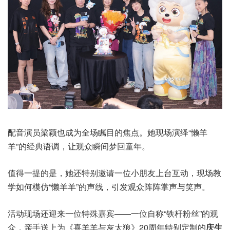
配音演员梁颖也成为全场瞩目的焦点。她现场演绎“懒羊
羊”的经典语调，让观众瞬间梦回童年。
值得一提的是，她还特别邀请一位小朋友上台互动，现场教
学如何模仿“懒羊羊”的声线，引发观众阵阵掌声与笑声。
活动现场还迎来一位特殊嘉宾——一位自称“铁杆粉丝”的观
众，亲手送上为《喜羊羊与灰太狼》20周年特别定制的
庆生