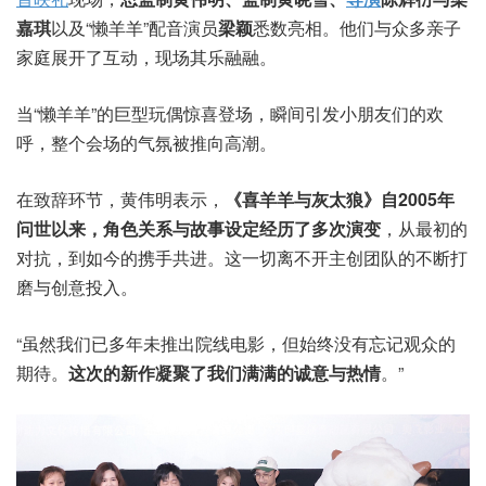
嘉琪
以及“懒羊羊”配音演员
梁颖
悉数亮相。他们与众多亲子
家庭展开了互动，现场其乐融融。
当“懒羊羊”的巨型玩偶惊喜登场，瞬间引发小朋友们的欢
呼，整个会场的气氛被推向高潮。
在致辞环节，黄伟明表示，
《喜羊羊与灰太狼》自2005年
问世以来，角色关系与故事设定经历了多次演变
，从最初的
对抗，到如今的携手共进。这一切离不开主创团队的不断打
磨与创意投入。
“虽然我们已多年未推出院线电影，但始终没有忘记观众的
期待。
这次的新作凝聚了我们满满的诚意与热情
。”