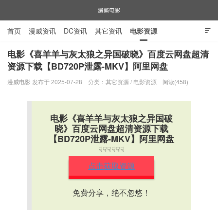
首页
漫威资讯
DC资讯
其它资讯
电影资源

电视剧资源
漫威图片
电影《喜羊羊与灰太狼之异国破晓》百度云网盘超清
资源下载【BD720P泄露-MKV】阿里网盘
漫威电影
漫威电影 发布于 2025-07-28
分类：
其它资源
/
电影资源
阅读(458)
电影《喜羊羊与灰太狼之异国破
晓》百度云网盘超清资源下载
【BD720P泄露-MKV】阿里网盘
☟☟☟☟☟☟
点击获取资源
免费分享，绝不忽悠！