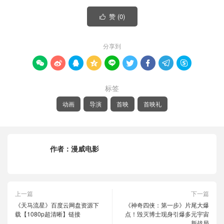
赞 (
0
)

分享到









标签
动画
导演
首映
首映礼
作者：
漫威电影
上一篇
下一篇
《天马流星》百度云网盘资源下
《神奇四侠：第一步》片尾大爆
载【1080p超清晰】链接
点！毁灭博士现身引爆多元宇宙
新战局