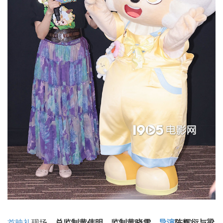
首映礼
现场，
总监制黄伟明、监制黄晓雪、
导演
陈辉衍与梁