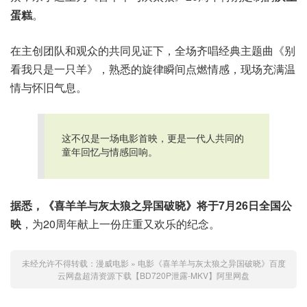
蛋糕
。
在主创团队和观众的共同见证下，全场齐唱经典主题曲《别
看我只是一只羊》，熟悉的旋律瞬间点燃情感，现场充满温
情与怀旧气息。
这不仅是一场电影首映，更是一代人共同的
童年回忆与情感回响。
据悉，《喜羊羊与灰太狼之异国破晓》将于7月26日全国公
映
，为20周年献上一份庄重又欢乐的纪念。
未经允许不得转载：
漫威电影
»
电影《喜羊羊与灰太狼之异国破晓》百度
云网盘超清资源下载【BD720P泄露-MKV】阿里网盘