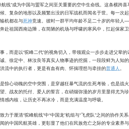
峰航线”成为中国与盟军之间至关重要的空中生命线。这条横跨喜
气候、复杂的地形以及频繁出没的日军战机而闻名于世。每一次起
输机都在与
死神
竞速。彼时一群平均年龄不足二十岁的年轻人—
奔赴祖国西南边陲，在简陋的机场与呼啸的寒风中，扛起保家卫
事，而是以“驼峰二代”的视角切入，带领观众一步步走进父辈的
诚、徐定中、林汝良等真实人物事迹的挖掘，一段段鲜为人知的
洪流中的执行者，更是有血有肉、怀揣理想与牵挂的
普通人
。
，是惊心动魄的空中突围，是穿越狂暴气流的生死考验，也是战火
守望、战友的托付、爱人的誓言，在硝烟弥漫的岁月里显得尤为珍
情感内核，让历史不再冰冷，而是充满温度与呼吸。
力于厘清“驼峰航线”中“中国龙”机组与“飞虎队”之间的协作关
闻的中国民航英雄，更彰显了他们在民族危亡之际的专业素养与