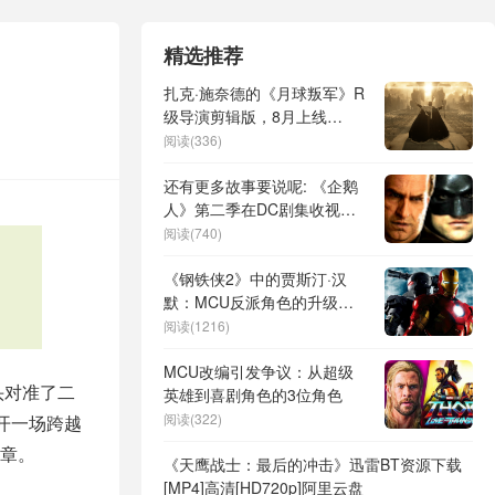
精选推荐
扎克·施奈德的《月球叛军》R
级导演剪辑版，8月上线
Netflix，翻盘机会来了？
阅读(336)
还有更多故事要说呢: 《企鹅
人》第二季在DC剧集收视成
功后，主创有话说
阅读(740)
《钢铁侠2》中的贾斯汀·汉
默：MCU反派角色的升级与
回归
阅读(1216)
MCU改编引发争议：从超级
头对准了二
英雄到喜剧角色的3位角色
阅读(322)
开一场跨越
章。
《天鹰战士：最后的冲击》迅雷BT资源下载
[MP4]高清[HD720p]阿里云盘