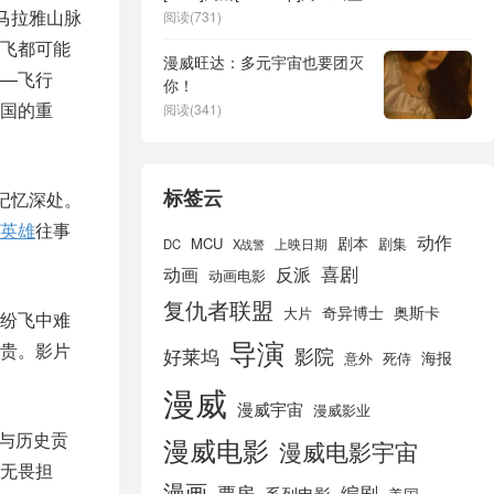
马拉雅山脉
阅读(731)
飞都可能
漫威旺达：多元宇宙也要团灭
—飞行
你！
国的重
阅读(341)
标签云
记忆深处。
英雄
往事
动作
剧本
MCU
剧集
DC
X战警
上映日期
喜剧
动画
反派
动画电影
复仇者联盟
奇异博士
奥斯卡
大片
纷飞中难
导演
贵。影片
好莱坞
影院
海报
死侍
意外
漫威
漫威宇宙
漫威影业
系与历史贡
漫威电影
漫威电影宇宙
无畏担
漫画
票房
编剧
系列电影