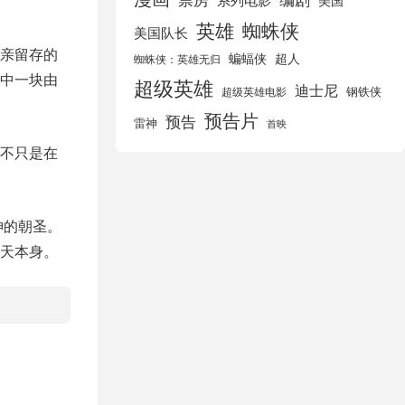
美国
英雄
蜘蛛侠
美国队长
亲留存的
蝙蝠侠
超人
蜘蛛侠：英雄无归
中一块由
超级英雄
迪士尼
钢铁侠
超级英雄电影
预告片
预告
雷神
首映
不只是在
神的朝圣。
天本身。