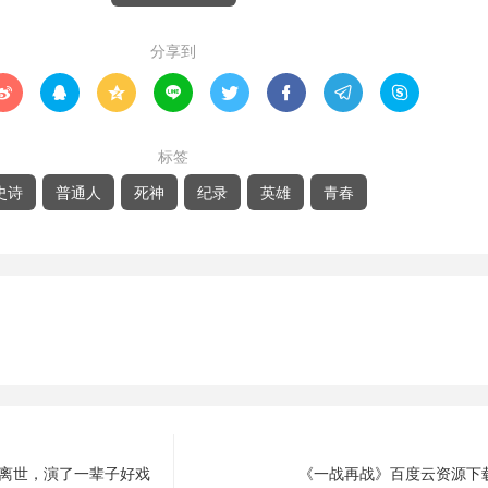
分享到








标签
史诗
普通人
死神
纪录
英雄
青春
中离世，演了一辈子好戏
《一战再战》百度云资源下