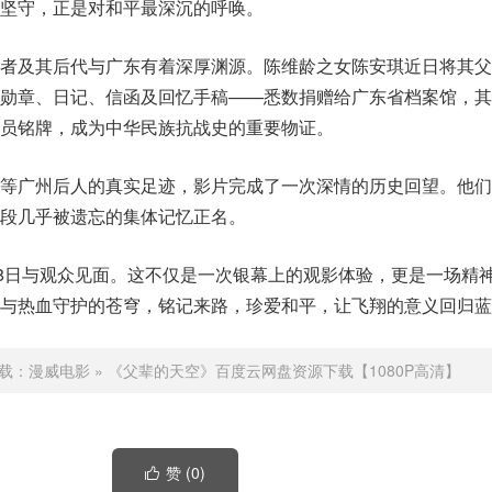
坚守，正是对和平最深沉的呼唤。
历者及其后代与广东有着深厚渊源。陈维龄之女陈安琪近日将其父
、勋章、日记、信函及回忆手稿——悉数捐赠给广东省档案馆，其
员铭牌，成为中华民族抗战史的重要物证。
中等广州后人的真实足迹，影片完成了一次深情的历史回望。他们
段几乎被遗忘的集体记忆正名。
18日与观众见面。这不仅是一次银幕上的观影体验，更是一场精
诚与热血守护的苍穹，铭记来路，珍爱和平，让飞翔的意义回归蓝
载：
漫威电影
»
《父辈的天空》百度云网盘资源下载【1080P高清】
赞 (
0
)
