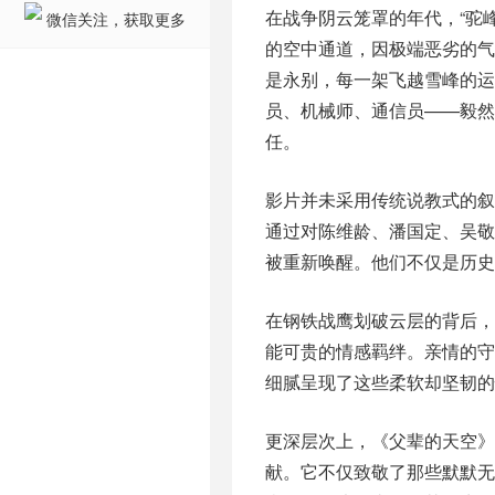
在战争阴云笼罩的年代，“驼
微信关注，获取更多
的空中通道，因极端恶劣的
是永别，每一架飞越雪峰的运
员、机械师、通信员——毅然
任。
影片并未采用传统说教式的叙
通过对陈维龄、潘国定、吴敬
被重新唤醒。他们不仅是历史
在钢铁战鹰划破云层的背后
能可贵的情感羁绊。亲情的
细腻呈现了这些柔软却坚韧的
更深层次上，《父辈的天空》致
献。它不仅致敬了那些默默无