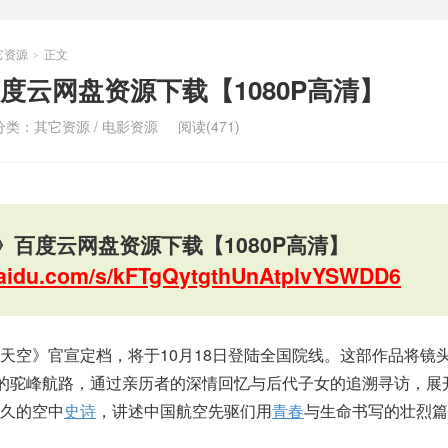
它资源
正文
>
度云网盘资源下载【1080P高清】
分类：
其它资源
/
电影资源
阅读(471)
》百度云网盘资源下载【1080P高清】
.baidu.com/s/kFTgQytgthUnAtplvYSWDD6
天空》官宣定档，将于10月18日登陆全国院线。这部作品将镜
”的驼峰航路，通过亲历者的深情回忆与后代子女的追溯寻访，展
久的空中
史诗
，讲述中国航空先驱们用
青春
与生命书写的壮烈篇