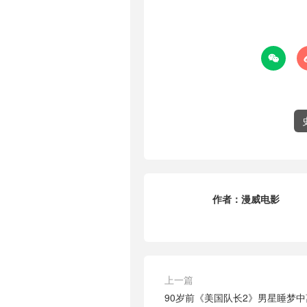

作者：
漫威电影
上一篇
90岁前《美国队长2》男星睡梦