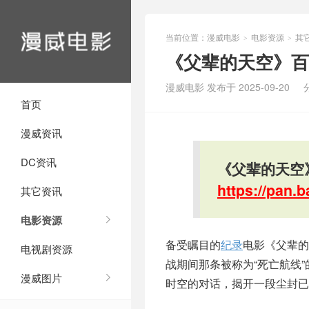
当前位置：
漫威电影
电影资源
其
>
>
《父辈的天空》百
漫威电影 发布于 2025-09-20
首页
漫威资讯
DC资讯
《父辈的天空
https://pan
其它资讯
电影资源
备受瞩目的
纪录
电影《父辈的
电视剧资源
战期间那条被称为“死亡航线
漫威图片
时空的对话，揭开一段尘封已