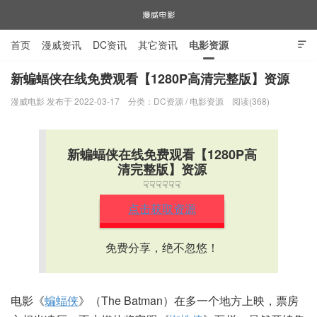
首页
漫威资讯
DC资讯
其它资讯
电影资源

电视剧资源
漫威图片
新蝙蝠侠在线免费观看【1280P高清完整版】资源
漫威电影 发布于 2022-03-17
分类：
DC资源
/
电影资源
阅读(368)
漫威电影
新蝙蝠侠在线免费观看【1280P高
清完整版】资源
☟☟☟☟☟☟
点击获取资源
免费分享，绝不忽悠！
电影《
蝙蝠侠
》（The Batman）在多一个地方上映，票房