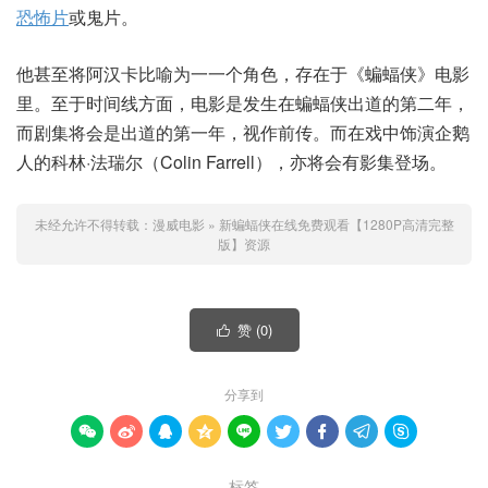
恐怖片
或鬼片。
他甚至将阿汉卡比喻为一一个角色，存在于《蝙蝠侠》电影
里。至于时间线方面，电影是发生在蝙蝠侠出道的第二年，
而剧集将会是出道的第一年，视作前传。而在戏中饰演企鹅
人的科林·法瑞尔（Colin Farrell），亦将会有影集登场。
未经允许不得转载：
漫威电影
»
新蝙蝠侠在线免费观看【1280P高清完整
版】资源
赞 (
0
)

分享到









标签