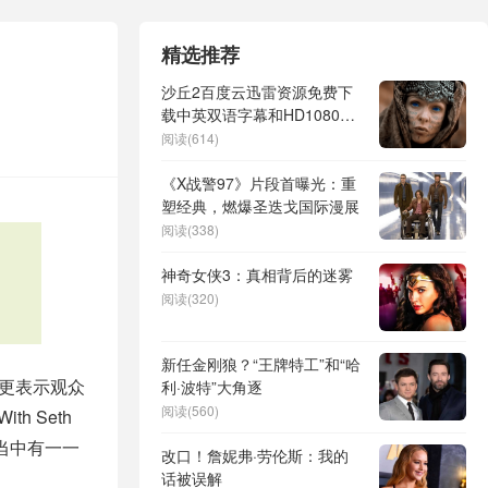
精选推荐
沙丘2百度云迅雷资源免费下
载中英双语字幕和HD1080p
高清资源免费
阅读(614)
《X战警97》片段首曝光：重
塑经典，燃爆圣迭戈国际漫展
阅读(338)
神奇女侠3：真相背后的迷雾
阅读(320)
新任金刚狼？“王牌特工”和“哈
更表示观众
利·波特”大角逐
阅读(560)
th Seth
当中有一一
改口！詹妮弗·劳伦斯：我的
话被误解