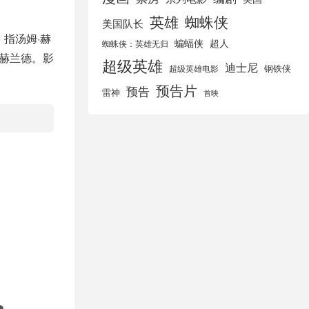
英雄
蜘蛛侠
美国队长
指汤姆·赫
蝙蝠侠
超人
蜘蛛侠：英雄无归
·赫兰德。影
超级英雄
迪士尼
钢铁侠
超级英雄电影
预告片
预告
雷神
首映