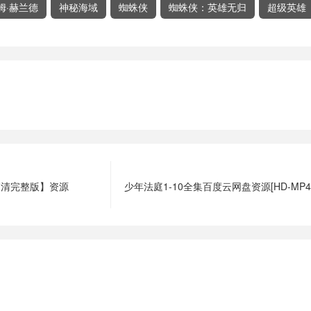
姆·赫兰德
神秘海域
蜘蛛侠
蜘蛛侠：英雄无归
超级英雄
高清完整版】资源
少年法庭1-10全集百度云网盘资源[HD-MP4