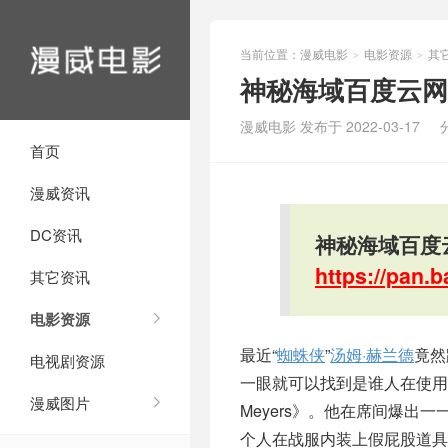
当前位置：
漫威电影
电影资源
其
>
>
神秘海域百度云网
漫威电影 发布于 2022-03-17
首页
漫威资讯
DC资讯
神秘海域百度
https://pan
其它资讯
电影资源
最近“
蜘蛛侠
”
汤姆·赫兰德
竟然
电视剧资源
一眼就可以找到是谁人在使用
漫威图片
Meyers》。他在席间爆
个人在战服内装上假屁股道具