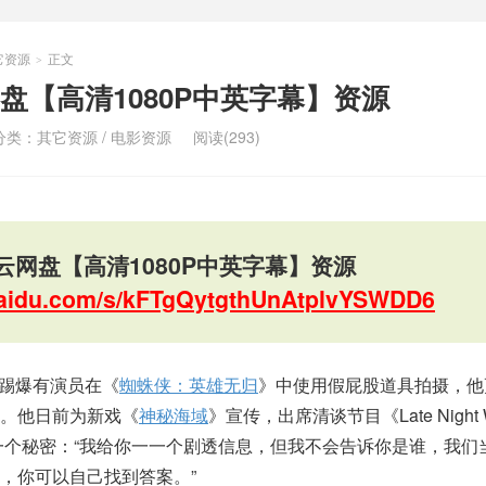
它资源
正文
>
盘【高清1080P中英字幕】资源
分类：
其它资源
/
电影资源
阅读(293)
云网盘【高清1080P中英字幕】资源
.baidu.com/s/kFTgQytgthUnAtplvYSWDD6
踢爆有演员在《
蜘蛛侠：英雄无归
》中使用假屁股道具拍摄，他
。他日前为新戏《
神秘海域
》宣传，出席清谈节目《Late Night Wi
出一一个秘密：“我给你一一个剧透信息，但我不会告诉你是谁，我们
，你可以自己找到答案。”