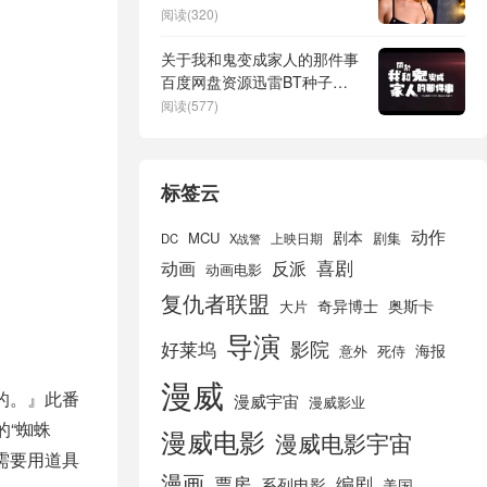
阅读(320)
关于我和鬼变成家人的那件事
百度网盘资源迅雷BT种子下
载「HD1280P/3.3G-MP4高
阅读(577)
清」超清版
标签云
动作
剧本
MCU
剧集
DC
X战警
上映日期
喜剧
动画
反派
动画电影
复仇者联盟
奇异博士
奥斯卡
大片
导演
好莱坞
影院
海报
死侍
意外
漫威
的。』此番
漫威宇宙
漫威影业
的“蜘蛛
漫威电影
漫威电影宇宙
需要用道具
漫画
票房
编剧
系列电影
美国