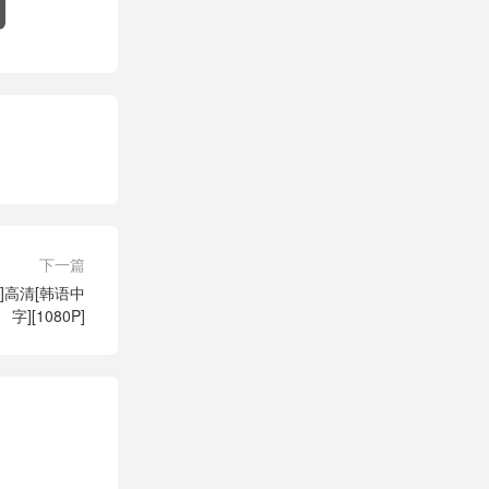
下一篇
]高清[韩语中
字][1080P]