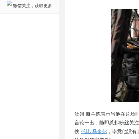
微信关注，获取更多
汤姆·赫兰德表示当他在片场
言论一出，随即惹起粉丝关注
侠”
托比·马奎尔
，毕竟他没有