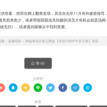
提供答案，然而在网上翻查发现，其实在去年11月有外媒曾报导，
的道具愈来愈少，或者用假屁股道具拍摄的演员大有机会就是汤姆
雄无归》，或者真的能够从中找到答案。
转载：
漫威电影
»
神秘海域百度云网盘【高清1080P中英字幕】资源
赞 (
0
)

分享到








标签