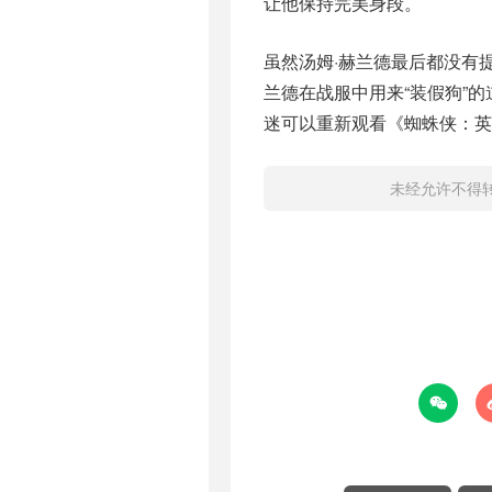
让他保持完美身段。
虽然汤姆·赫兰德最后都没有
兰德在战服中用来“装假狗”
迷可以重新观看《蜘蛛侠：英
未经允许不得
