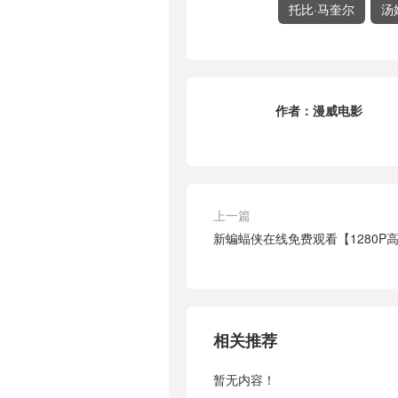
托比·马奎尔
汤
作者：
漫威电影
上一篇
新蝙蝠侠在线免费观看【1280P
相关推荐
暂无内容！