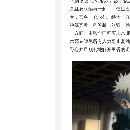
《剧场版咒术回战0》故事叙
并且要永远再一起…。但里
骨，甚至一心求死。终于，
禅院真希、狗卷棘与熊猫，
一方面，主张全面歼灭非术师
术高专倾尽所有人力阻止夏
野心并且顺利地解开里香的诅