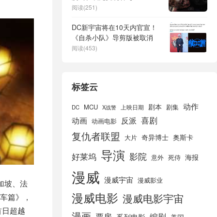
清国语】网盘资源
阅读(251)
DC新宇宙将在10天内官宣！
《自杀小队》导剪版被取消
阅读(453)
标签云
动作
剧本
MCU
剧集
DC
X战警
上映日期
喜剧
动画
反派
动画电影
复仇者联盟
奇异博士
奥斯卡
大片
导演
好莱坞
影院
海报
死侍
意外
漫威
漫威宇宙
漫威影业
加坡、法
漫威电影
漫威电影宇宙
车篇》，
首日超越
漫画
票房
编剧
系列电影