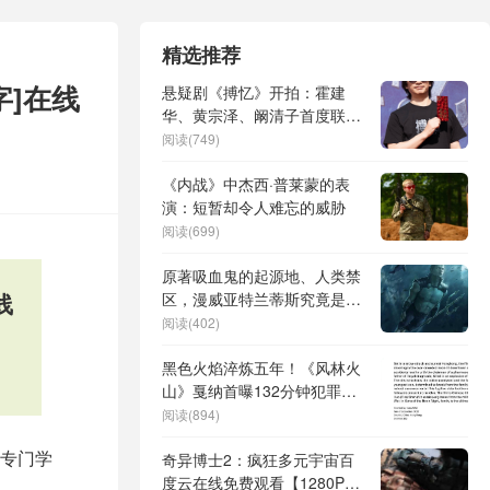
精选推荐
字]在线
悬疑剧《搏忆》开拍：霍建
华、黄宗泽、阚清子首度联手
解谜局
阅读(749)
《内战》中杰西·普莱蒙的表
演：短暂却令人难忘的威胁
阅读(699)
原著吸血鬼的起源地、人类禁
线
区，漫威亚特兰蒂斯究竟是个
啥地方？
阅读(402)
黑色火焰淬炼五年！《风林火
山》戛纳首曝132分钟犯罪史
诗
阅读(894)
等专门学
奇异博士2：疯狂多元宇宙百
度云在线免费观看【1280P高