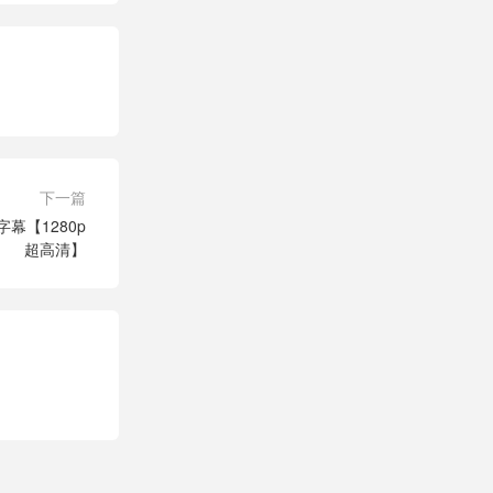
下一篇
幕【1280p
超高清】