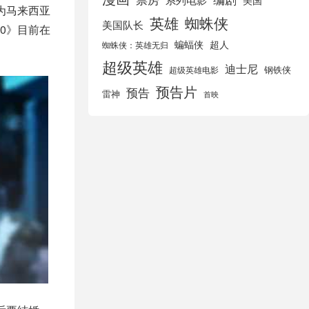
美国
为马来西亚
英雄
蜘蛛侠
美国队长
0》目前在
蝙蝠侠
超人
蜘蛛侠：英雄无归
超级英雄
迪士尼
钢铁侠
超级英雄电影
预告片
预告
雷神
首映