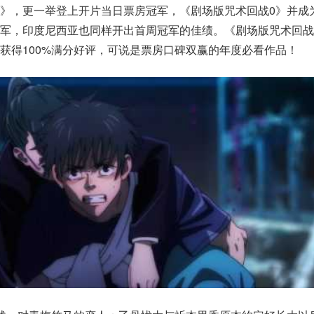
》，更一举登上开片当日票房冠军，《剧场版咒术回战0》并成
军，印度尼西亚也同样开出首周冠军的佳绩。《剧场版咒术回战
获得100%满分好评，可说是票房口碑双赢的年度必看作品！