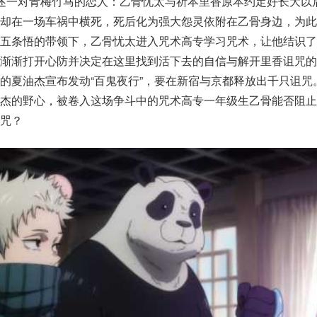
述一对青梅竹马的恋人：乙骨忧太与祈本里香原本约定好长大以
香却在一场车祸中横死，死后化为强大怨灵依附在乙骨身边，为此
在五条悟的带领下，乙骨忧太进入咒术高专学习咒术，让他结识了
他渐渐打开心防并决定在这里找到活下去的自信与解开里香诅咒的
的夏油杰宣布发动“百鬼夜行”，要在新宿与京都释放出千只诅咒
油杰的野心，被卷入这场争斗中的咒术高专一年级生乙骨能否阻止
咒？