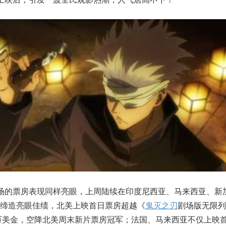
场的票房表现同样亮眼，上周陆续在印度尼西亚、马来西亚、新
缔造亮眼佳绩，北美上映首日票房超越《
鬼灭之刃
剧场版无限列
0万美金，空降北美周末新片票房冠军；法国、马来西亚不仅上映