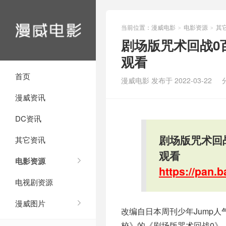
当前位置：
漫威电影
电影资源
其
>
>
剧场版咒术回战0百
观看
首页
漫威电影 发布于 2022-03-22
漫威资讯
DC资讯
剧场版咒术回战
其它资讯
观看
电影资源
https://pan
电视剧资源
漫威图片
改编自日本周刊少年Jump人
校》的《剧场版咒术回战0》