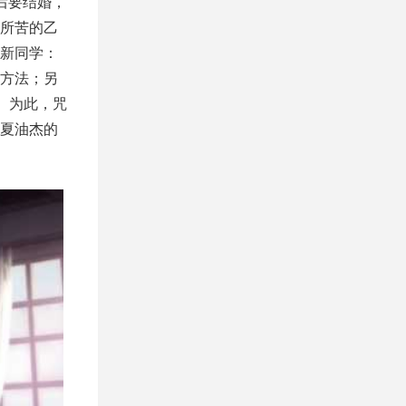
后要结婚，
所苦的乙
新同学：
方法；另
。为此，咒
夏油杰的