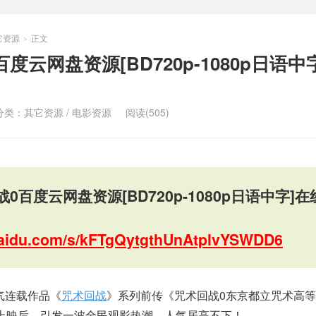
它资源
正文
>
度云网盘资源[BD720p-1080p日语中
分类：
其它资源
/
电影资源
阅读(505)
0百度云网盘资源[BD720p-1080p日语中字]在
.baidu.com/s/kFTgQytgthUnAtplvYSWDD6
气连载作品《
咒术回战
》系列前传《咒术回战0东京都立咒术高
上映后，引发一波全民观影热潮，人气居高不下！