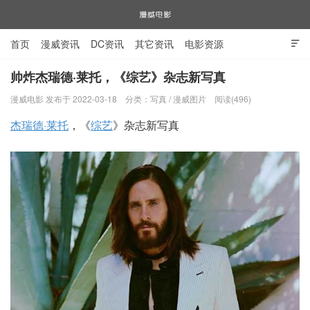
首页
漫威资讯
DC资讯
其它资讯
电影资源

电视剧资源
漫威图片
帅炸杰瑞德·莱托，《综艺》杂志新写真
漫威电影 发布于 2022-03-18
分类：
写真
/
漫威图片
阅读(496)
漫威电影
杰瑞德·莱托
，《
综艺
》杂志新写真