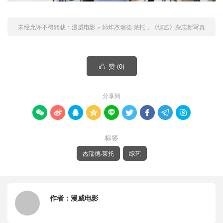
未经允许不得转载：
漫威电影
»
帅炸杰瑞德·莱托，《综艺》杂志新写真
赞 (
0
)

分享到









标签
杰瑞德·莱托
综艺
作者：
漫威电影