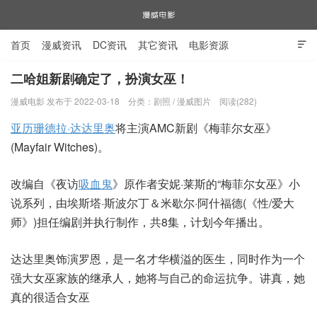
首页
漫威资讯
DC资讯
其它资讯
电影资源

电视剧资源
漫威图片
二哈姐新剧确定了，扮演女巫！
漫威电影 发布于 2022-03-18
分类：
剧照
/
漫威图片
阅读(282)
漫威电影
亚历珊德拉·达达里奥
将主演AMC新剧《梅菲尔女巫》
(Mayfair Witches)。
改编自《夜访
吸血鬼
》原作者安妮·莱斯的“梅菲尔女巫》小
说系列，由埃斯塔·斯波尔丁＆米歇尔·阿什福德(《性/爱大
师》)担任编剧并执行制作，共8集，计划今年播出。
达达里奥饰演罗恩，是一名才华横溢的医生，同时作为一个
强大女巫家族的继承人，她将与自己的命运抗争。讲真，她
真的很适合女巫